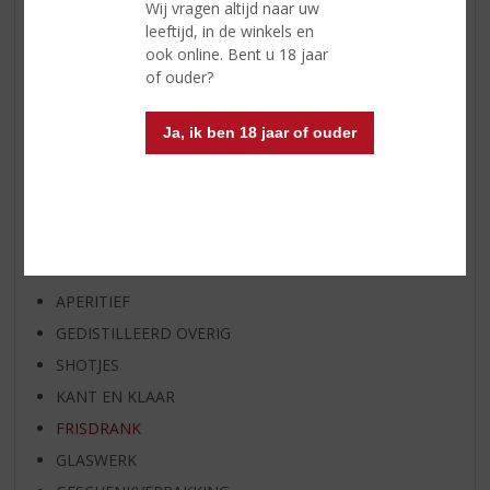
Wij vragen altijd naar uw
WIJN VAN DE MAAND
leeftijd, in de winkels en
WHISKY VAN DE MAAND
ook online. Bent u 18 jaar
of ouder?
RUM VAN DE MAAND
BIER VAN DE MAAND
Ja, ik ben 18 jaar of ouder
SPIRIT VAN DE MAAND
EXCLUSIEF TOPSLIJTER
WIJN
WHISKY
BIER
APERITIEF
GEDISTILLEERD OVERIG
SHOTJES
KANT EN KLAAR
FRISDRANK
GLASWERK