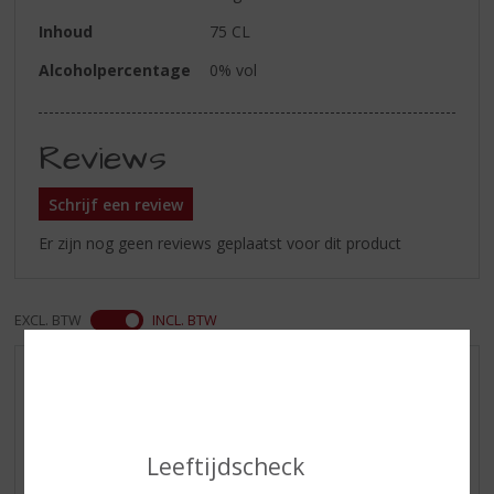
Inhoud
75 CL
Alcoholpercentage
0% vol
Reviews
Schrijf een review
Er zijn nog geen reviews geplaatst voor dit product
EXCL. BTW
INCL. BTW
AANBIEDINGEN
NIEUWE BIEREN
NIEUWE WHISKY
Leeftijdscheck
NIEUW OVERIG