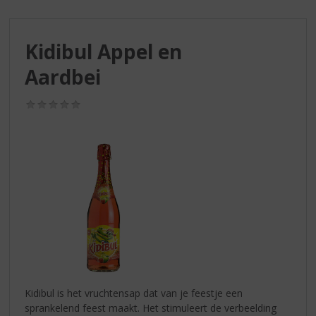
S
p
r
Kidibul Appel en
i
n
Aardbei
g
n
(0,0
a
/
a
5)
r
d
e
n
a
v
i
g
a
t
i
Kidibul is het vruchtensap dat van je feestje een
e
sprankelend feest maakt. Het stimuleert de verbeelding