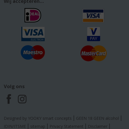
Wij accepteren...
Volg ons
F
I
a
n
Designed by YOOKY smart concepts
GEEN 18 GEEN alcohol
c
s
IDIN/ITSME
sitemap
Privacy Statement
Disclaimer