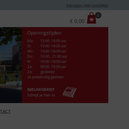
Inloggen mijn topSlijter
P
0
€
0,00
r
i
Openingstijden
j
s
Ma
:
13:00- 18:00 uur
Di
:
10:00 -18:00 uur
:
Wo
:
10:00 -18:00 uur
Do
:
10:00 - 21:00 uur
Vr
:
10:00 -18:00 uur
Za
:
09:00 -18:00 uur
Zo:
gesloten
2e pinksterdag gesloten
NIEUWSBRIEF
Schrijf je hier in
TACT