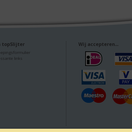
 topSlijter
Wij accepteren...
epingsformulier
essante links