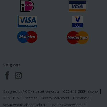
Volg ons
F
I
a
n
Designed by YOOKY smart concepts
GEEN 18 GEEN alcohol
c
s
IDIN/ITSME
sitemap
Privacy Statement
Disclaimer
Verantwoord alcoholgebruik
Leveringsvoorwaarden