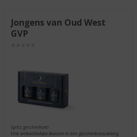
S
p
r
Jongens van Oud West
i
n
GVP
g
n
(0,0
a
/
a
5)
r
d
e
n
a
v
i
g
a
t
i
Spritz geschenkset!
e
Drie ambachtelijke likeuren in één geschenkverpakking.