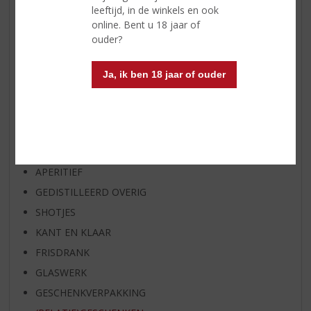
leeftijd, in de winkels en ook
WHISKY VAN DE MAAND
online. Bent u 18 jaar of
RUM VAN DE MAAND
ouder?
BIER VAN DE MAAND
SPIRIT VAN DE MAAND
Ja, ik ben 18 jaar of ouder
EXCLUSIEF TOPSLIJTER
WIJN
WHISKY
BIER
APERITIEF
GEDISTILLEERD OVERIG
SHOTJES
KANT EN KLAAR
FRISDRANK
GLASWERK
GESCHENKVERPAKKING