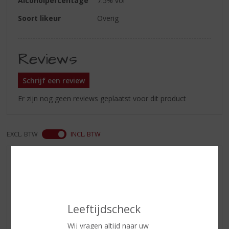
Alcoholpercentage
7.5% vol
Soort likeur
Overig
Reviews
Schrijf een review
Er zijn nog geen reviews geplaatst voor dit product
EXCL. BTW
INCL. BTW
AANBIEDINGEN
NIEUWE BIEREN
NIEUWE WHISKY
Leeftijdscheck
NIEUW OVERIG
WIJN VAN DE MAAND
Wij vragen altijd naar uw