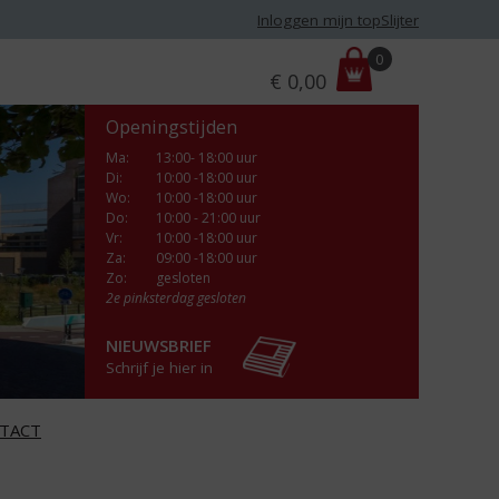
Inloggen mijn topSlijter
P
0
€
0,00
r
i
Openingstijden
j
s
Ma
:
13:00- 18:00 uur
Di
:
10:00 -18:00 uur
:
Wo
:
10:00 -18:00 uur
Do
:
10:00 - 21:00 uur
Vr
:
10:00 -18:00 uur
Za
:
09:00 -18:00 uur
Zo:
gesloten
2e pinksterdag gesloten
NIEUWSBRIEF
Schrijf je hier in
TACT