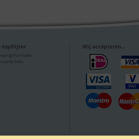
 topSlijter
Wij accepteren...
epingsformulier
essante links