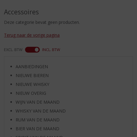
S
p
Accessoires
r
i
Deze categorie bevat geen producten.
n
g
Terug naar de vorige pagina
n
a
EXCL. BTW
INCL. BTW
a
r
d
AANBIEDINGEN
e
NIEUWE BIEREN
n
a
NIEUWE WHISKY
v
NIEUW OVERIG
i
WIJN VAN DE MAAND
g
a
WHISKY VAN DE MAAND
t
RUM VAN DE MAAND
i
BIER VAN DE MAAND
e