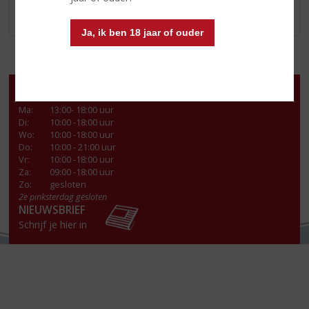
WIJNBOXEN
Ja, ik ben 18 jaar of ouder
Openingstijden
Ma
:
13:00- 18:00 uur
Di
:
10:00 -18:00 uur
Wo
:
10:00 -18:00 uur
Do
:
10:00 - 21:00 uur
Vr
:
10:00 -18:00 uur
Za
:
09:00 -18:00 uur
Zo:
gesloten
2e pinksterdag gesloten
NIEUWSBRIEF
Schrijf je hier in