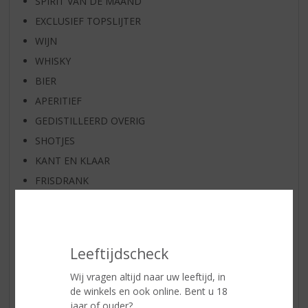
SPIRIT VAN DE MAAND
EXCLUSIEF TOPSLIJTER
WIJN
WHISKY
BIER
APERITIEF
GEDISTILLEERD OVERIG
SHOTJES
KANT EN KLAAR
FRISDRANK
GLASWERK
GESCHENKVERPAKKING
(RELATIE)GESCHENKEN
Leeftijdscheck
ALCOHOLVRIJE DRANKEN
Wij vragen altijd naar uw leeftijd, in
VEGAN DRANKEN
de winkels en ook online. Bent u 18
ZEEUWSE PRODUCTEN
jaar of ouder?