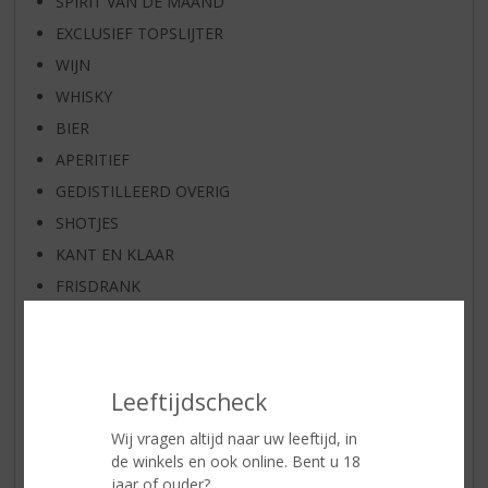
SPIRIT VAN DE MAAND
EXCLUSIEF TOPSLIJTER
WIJN
WHISKY
BIER
APERITIEF
GEDISTILLEERD OVERIG
SHOTJES
KANT EN KLAAR
FRISDRANK
GLASWERK
GESCHENKVERPAKKING
(RELATIE)GESCHENKEN
Leeftijdscheck
ALCOHOLVRIJE DRANKEN
Wij vragen altijd naar uw leeftijd, in
VEGAN DRANKEN
de winkels en ook online. Bent u 18
ZEEUWSE PRODUCTEN
jaar of ouder?