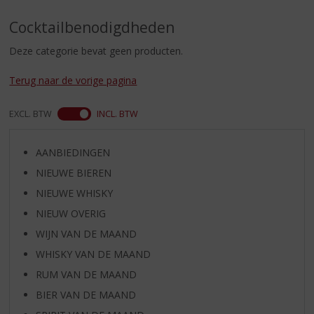
S
p
Cocktailbenodigdheden
r
i
Deze categorie bevat geen producten.
n
g
Terug naar de vorige pagina
n
a
EXCL. BTW
INCL. BTW
a
r
d
AANBIEDINGEN
e
NIEUWE BIEREN
n
a
NIEUWE WHISKY
v
NIEUW OVERIG
i
WIJN VAN DE MAAND
g
a
WHISKY VAN DE MAAND
t
RUM VAN DE MAAND
i
BIER VAN DE MAAND
e