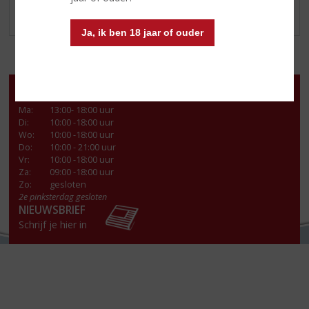
WIJNBOXEN
Ja, ik ben 18 jaar of ouder
Openingstijden
Ma
:
13:00- 18:00 uur
Di
:
10:00 -18:00 uur
Wo
:
10:00 -18:00 uur
Do
:
10:00 - 21:00 uur
Vr
:
10:00 -18:00 uur
Za
:
09:00 -18:00 uur
Zo:
gesloten
2e pinksterdag gesloten
NIEUWSBRIEF
Schrijf je hier in