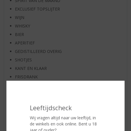
SPIRIT VAN DE MAAND
EXCLUSIEF TOPSLIJTER
WIJN
WHISKY
BIER
APERITIEF
GEDISTILLEERD OVERIG
SHOTJES
KANT EN KLAAR
FRISDRANK
GLASWERK
GESCHENKVERPAKKING
(RELATIE)GESCHENKEN
Leeftijdscheck
ALCOHOLVRIJE DRANKEN
Wij vragen altijd naar uw leeftijd, in
VEGAN DRANKEN
de winkels en ook online. Bent u 18
ZEEUWSE PRODUCTEN
jaar of ouder?