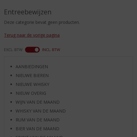
S
p
Entreebewijzen
r
i
Deze categorie bevat geen producten.
n
g
Terug naar de vorige pagina
n
a
EXCL. BTW
INCL. BTW
a
r
d
AANBIEDINGEN
e
NIEUWE BIEREN
n
a
NIEUWE WHISKY
v
NIEUW OVERIG
i
WIJN VAN DE MAAND
g
a
WHISKY VAN DE MAAND
t
RUM VAN DE MAAND
i
BIER VAN DE MAAND
e