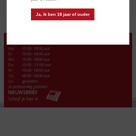
WIJNBOXEN
Ja, ik ben 18 jaar of ouder
Openingstijden
Ma
:
13:00- 18:00 uur
Di
:
10:00 -18:00 uur
Wo
:
10:00 -18:00 uur
Do
:
10:00 - 21:00 uur
Vr
:
10:00 -18:00 uur
Za
:
09:00 -18:00 uur
Zo:
gesloten
2e pinksterdag gesloten
NIEUWSBRIEF
Schrijf je hier in