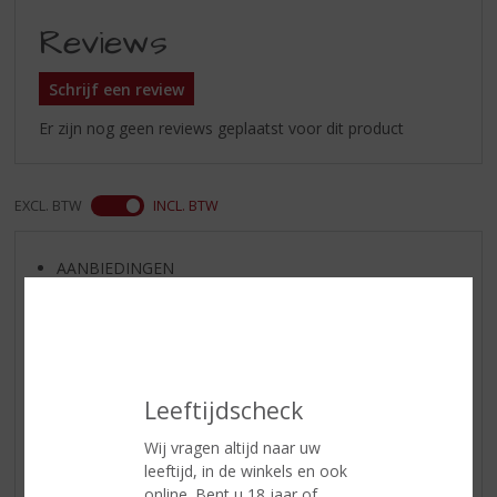
Reviews
Schrijf een review
Er zijn nog geen reviews geplaatst voor dit product
EXCL. BTW
INCL. BTW
AANBIEDINGEN
NIEUWE BIEREN
NIEUWE WHISKY
NIEUW OVERIG
WIJN VAN DE MAAND
Leeftijdscheck
WHISKY VAN DE MAAND
Wij vragen altijd naar uw
RUM VAN DE MAAND
leeftijd, in de winkels en ook
BIER VAN DE MAAND
online. Bent u 18 jaar of