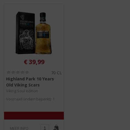
S
p
r
i
n
g
n
a
a
r
€
39,99
d
e
(
70 CL
n
0
Highland Park 10 Years
a
,
Old Viking Scars
0
v
/
Viking Soul edition
i
5
g
Voorraad (indien beperkt): 1
)
a
t
i
e
MEER INFO