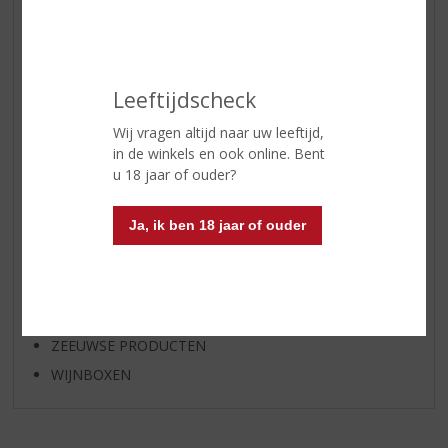
BIER
APERITIEF
GEDISTILLEERD OVERIG
Leeftijdscheck
SHOTJES
Wij vragen altijd naar uw leeftijd,
KANT EN KLAAR
in de winkels en ook online. Bent
FRISDRANK
u 18 jaar of ouder?
GLASWERK
Ja, ik ben 18 jaar of ouder
GESCHENKVERPAKKING
(RELATIE)GESCHENKEN
ALCOHOLVRIJE DRANKEN
VEGAN DRANKEN
ZEEUWSE PRODUCTEN
WIJNBOXEN