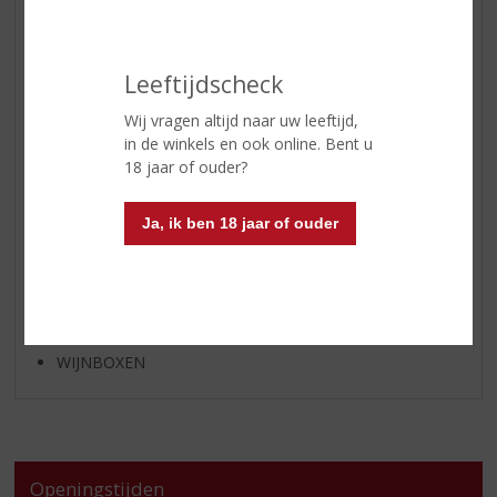
APERITIEF
GEDISTILLEERD OVERIG
SHOTJES
Leeftijdscheck
KANT EN KLAAR
Wij vragen altijd naar uw leeftijd,
FRISDRANK
in de winkels en ook online. Bent u
18 jaar of ouder?
GLASWERK
GESCHENKVERPAKKING
Ja, ik ben 18 jaar of ouder
(RELATIE)GESCHENKEN
ALCOHOLVRIJE DRANKEN
VEGAN DRANKEN
ZEEUWSE PRODUCTEN
WIJNBOXEN
Openingstijden