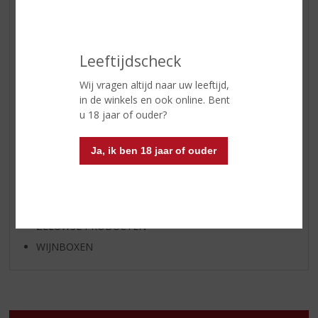
APERITIEF
GEDISTILLEERD OVERIG
Leeftijdscheck
SHOTJES
KANT EN KLAAR
Wij vragen altijd naar uw leeftijd,
in de winkels en ook online. Bent
FRISDRANK
u 18 jaar of ouder?
GLASWERK
GESCHENKVERPAKKING
Ja, ik ben 18 jaar of ouder
(RELATIE)GESCHENKEN
ALCOHOLVRIJE DRANKEN
VEGAN DRANKEN
ZEEUWSE PRODUCTEN
WIJNBOXEN