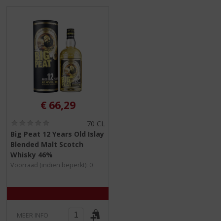
S
p
r
i
n
g
n
a
a
r
€
66,29
d
e
(
70 CL
n
0
Big Peat 12 Years Old Islay
a
,
Blended Malt Scotch
0
v
/
Whisky 46%
i
5
Voorraad (indien beperkt): 0
g
)
a
t
i
e
MEER INFO