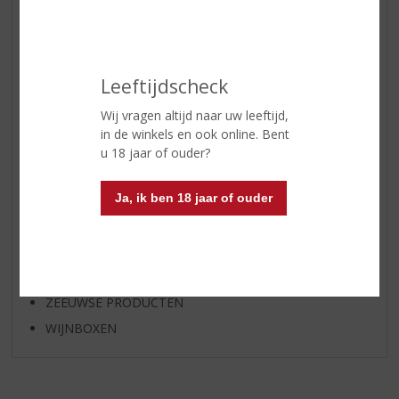
BIER
APERITIEF
GEDISTILLEERD OVERIG
Leeftijdscheck
SHOTJES
Wij vragen altijd naar uw leeftijd,
KANT EN KLAAR
in de winkels en ook online. Bent
FRISDRANK
u 18 jaar of ouder?
GLASWERK
GESCHENKVERPAKKING
Ja, ik ben 18 jaar of ouder
(RELATIE)GESCHENKEN
ALCOHOLVRIJE DRANKEN
VEGAN DRANKEN
ZEEUWSE PRODUCTEN
WIJNBOXEN