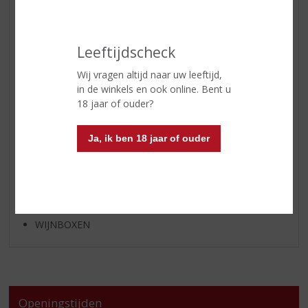
APERITIEF
GEDISTILLEERD OVERIG
SHOTJES
Leeftijdscheck
KANT EN KLAAR
Wij vragen altijd naar uw leeftijd,
FRISDRANK
in de winkels en ook online. Bent u
18 jaar of ouder?
GLASWERK
GESCHENKVERPAKKING
Ja, ik ben 18 jaar of ouder
(RELATIE)GESCHENKEN
ALCOHOLVRIJE DRANKEN
VEGAN DRANKEN
ZEEUWSE PRODUCTEN
WIJNBOXEN
Openingstijden