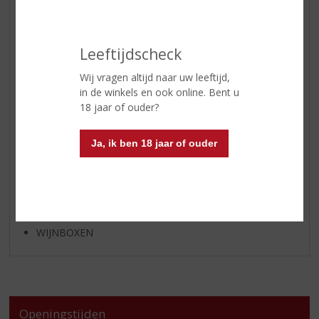
APERITIEF
GEDISTILLEERD OVERIG
SHOTJES
Leeftijdscheck
KANT EN KLAAR
Wij vragen altijd naar uw leeftijd,
FRISDRANK
in de winkels en ook online. Bent u
18 jaar of ouder?
GLASWERK
GESCHENKVERPAKKING
Ja, ik ben 18 jaar of ouder
(RELATIE)GESCHENKEN
ALCOHOLVRIJE DRANKEN
VEGAN DRANKEN
ZEEUWSE PRODUCTEN
WIJNBOXEN
Openingstijden