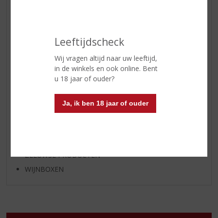
APERITIEF
GEDISTILLEERD OVERIG
Leeftijdscheck
SHOTJES
KANT EN KLAAR
Wij vragen altijd naar uw leeftijd,
in de winkels en ook online. Bent
FRISDRANK
u 18 jaar of ouder?
GLASWERK
GESCHENKVERPAKKING
Ja, ik ben 18 jaar of ouder
(RELATIE)GESCHENKEN
ALCOHOLVRIJE DRANKEN
VEGAN DRANKEN
ZEEUWSE PRODUCTEN
WIJNBOXEN