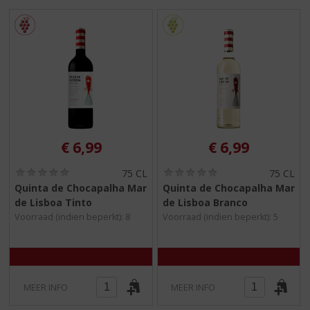
S
p
r
i
n
g
n
a
a
r
€
6,99
€
6,99
d
e
(
(
75 CL
75 CL
n
0
0
Quinta de Chocapalha Mar
Quinta de Chocapalha Mar
a
,
,
de Lisboa Tinto
de Lisboa Branco
0
0
v
/
/
Voorraad (indien beperkt): 8
Voorraad (indien beperkt): 5
i
5
5
g
)
)
a
t
i
MEER INFO
MEER INFO
e