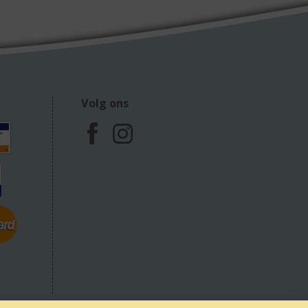
Volg ons
F
I
a
n
c
s
e
t
b
a
o
g