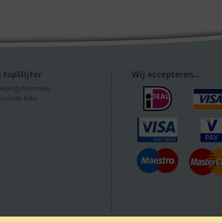
 topSlijter
Wij accepteren...
epingsformulier
essante links