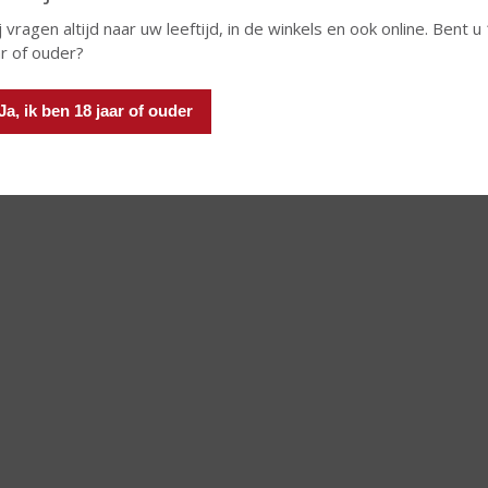
j vragen altijd naar uw leeftijd, in de winkels en ook online. Bent u
 INFO
MEER INFO
ar of ouder?
Ja, ik ben 18 jaar of ouder