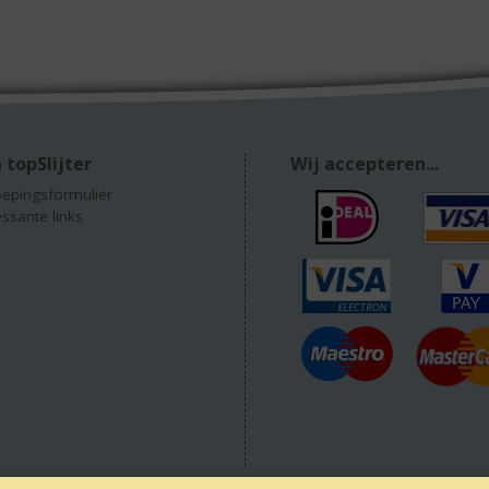
 topSlijter
Wij accepteren...
epingsformulier
essante links