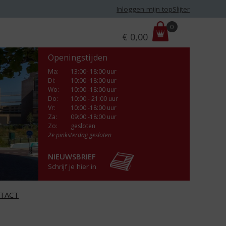
Inloggen mijn topSlijter
P
0
€
0,00
r
i
Openingstijden
j
s
Ma
:
13:00- 18:00 uur
Di
:
10:00 -18:00 uur
:
Wo
:
10:00 -18:00 uur
Do
:
10:00 - 21:00 uur
Vr
:
10:00 -18:00 uur
Za
:
09:00 -18:00 uur
Zo:
gesloten
2e pinksterdag gesloten
NIEUWSBRIEF
Schrijf je hier in
TACT