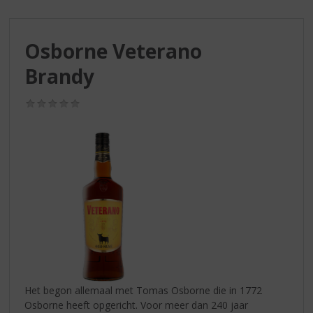
S
p
r
Osborne Veterano
i
n
Brandy
g
n
(0,0
a
/
a
5)
r
d
e
n
a
v
i
g
a
t
i
Het begon allemaal met Tomas Osborne die in 1772
e
Osborne heeft opgericht. Voor meer dan 240 jaar