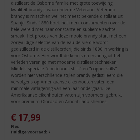
distilleert de Osborne familie met grote toewijding
kwaliteit brandy's waaronder de Veterano. Veterano
brandy is misschien wel het meest bekende distillaat uit
Spanje. Sinds 1880 boeit het merk consumenten over de
hele wereld met haar constante en sublieme zachte
smaak. Het proces van deze mooie brandy start met een
zorgvuldige selectie van de eau-de-vie die wordt
gedistilleerd in de distilleerderij die sinds 1880 in werking is
voor Osborne. Hier wordt de kennis en ervaring uit het
verleden verenigd met moderne distilleer technieken.
Middels speciale "continuous stills" en "copper stills"
worden hier verschillende stijlen brandy gedistilleerd die
vervolgens op Amerikaanse eikenhouten vaten een
minimale vatlagering van een jaar ondergaan. De
Amerikaanse eikenhouten vaten zijn voorheen gebruikt
voor premium Oloroso en Amontillado sherries.
€
17,99
Fles
Huidige voorraad: 7