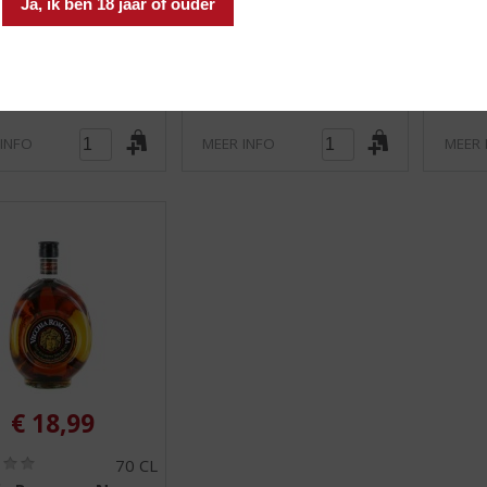
Brandy
Brand
0
0
d (indien beperkt): 2
Ja, ik ben 18 jaar of ouder
/
/
Voorraad (indien beperkt): 7
Voorraa
5
5
)
)
 INFO
MEER INFO
MEER 
€
18,99
(
70 CL
0