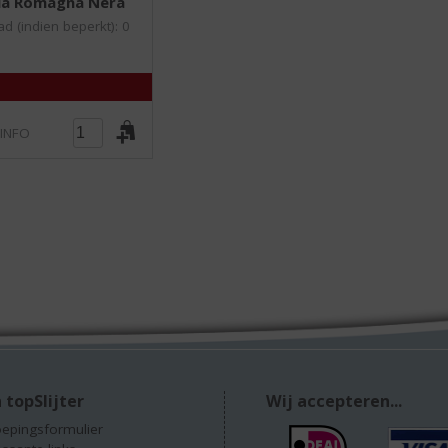
ia Romagna Nera
,
0
d (indien beperkt): 0
/
5
)
 INFO
 topSlijter
Wij accepteren...
epingsformulier