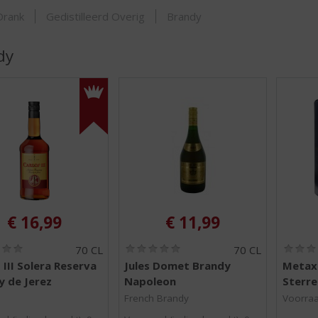
SHOP
Drank
Gedistilleerd Overig
Brandy
dy
€
16,99
€
11,99
(
(
70 CL
70 CL
0
0
 III Solera Reserva
Jules Domet Brandy
Metax
,
,
y de Jerez
Napoleon
Sterre
0
0
/
/
French Brandy
Voorraa
5
5
)
)