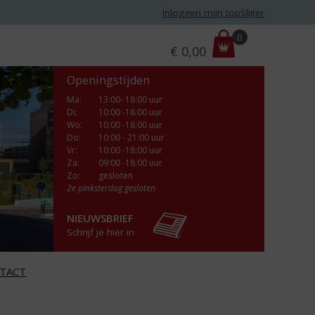
Inloggen mijn topSlijter
P
0
€
0,00
r
i
Openingstijden
j
s
Ma
:
13:00- 18:00 uur
Di
:
10:00 -18:00 uur
:
Wo
:
10:00 -18:00 uur
Do
:
10:00 - 21:00 uur
Vr
:
10:00 -18:00 uur
Za
:
09:00 -18:00 uur
Zo:
gesloten
2e pinksterdag gesloten
NIEUWSBRIEF
Schrijf je hier in
TACT