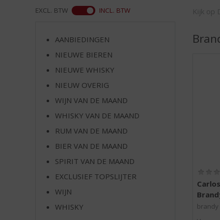
d
WEB
EXCL. BTW
INCL. BTW
Kijk op 
S
p
r
Bran
AANBIEDINGEN
i
NIEUWE BIEREN
n
g
NIEUWE WHISKY
n
NIEUW OVERIG
a
a
WIJN VAN DE MAAND
r
WHISKY VAN DE MAAND
d
RUM VAN DE MAAND
e
n
BIER VAN DE MAAND
a
SPIRIT VAN DE MAAND
v
i
EXCLUSIEF TOPSLIJTER
Carlos
g
WIJN
Brand
a
t
WHISKY
brandy
i