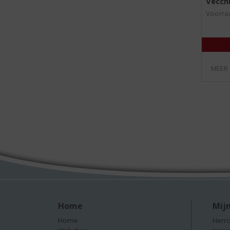
Vecch
Voorraa
MEER
Home
Mijn
Home
Herro