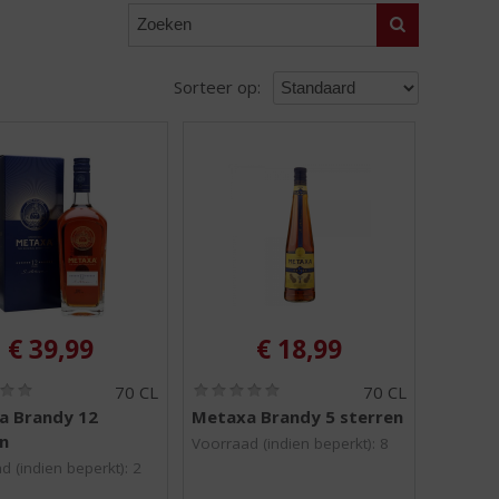
Zoeken
Sorteer op:
€
39,99
€
18,99
(
(
70 CL
70 CL
0
0
a Brandy 12
Metaxa Brandy 5 sterren
,
,
n
0
0
Voorraad (indien beperkt): 8
/
/
d (indien beperkt): 2
5
5
)
)