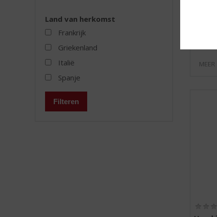
Voorraa
Land van herkomst
Frankrijk
Griekenland
Italië
MEER
Spanje
Filteren