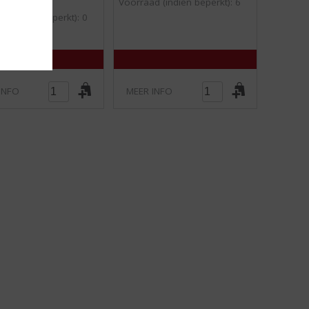
y
0
0
Voorraad (indien beperkt): 6
/
/
d (indien beperkt): 0
5
5
)
)
INFO
MEER INFO