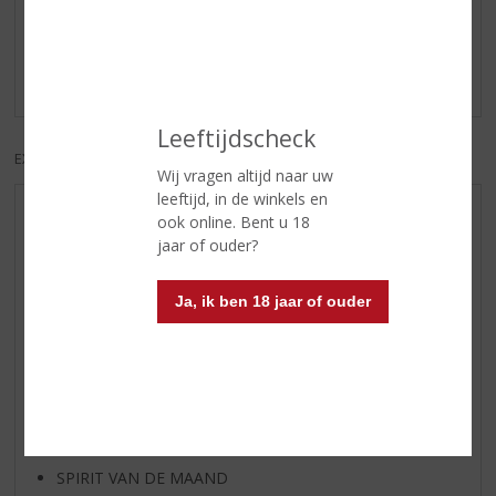
Schrijf een review
Er zijn nog geen reviews geplaatst voor dit product
Leeftijdscheck
EXCL. BTW
INCL. BTW
Wij vragen altijd naar uw
leeftijd, in de winkels en
AANBIEDINGEN
ook online. Bent u 18
jaar of ouder?
NIEUWE BIEREN
NIEUWE WHISKY
Ja, ik ben 18 jaar of ouder
NIEUW OVERIG
WIJN VAN DE MAAND
WHISKY VAN DE MAAND
RUM VAN DE MAAND
BIER VAN DE MAAND
SPIRIT VAN DE MAAND