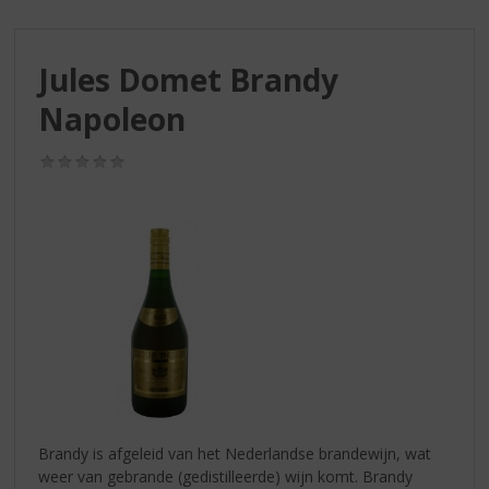
S
p
r
Jules Domet Brandy
i
n
Napoleon
g
n
(0,0
a
/
a
5)
r
d
e
n
a
v
i
g
a
t
i
Brandy is afgeleid van het Nederlandse brandewijn, wat
e
weer van gebrande (gedistilleerde) wijn komt. Brandy