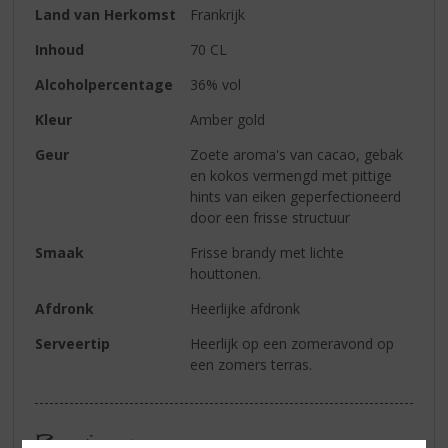
Land van Herkomst
Frankrijk
Inhoud
70 CL
Alcoholpercentage
36% vol
Kleur
Amber gold
Geur
Zoete aroma's van cacao, gebak
en kokos vermengd met pittige
hints van eiken geperfectioneerd
door een frisse structuur
Smaak
Frisse brandy met lichte
houttonen.
Afdronk
Heerlijke afdronk
Serveertip
Heerlijk op een zomeravond op
een zomers terras.
Reviews