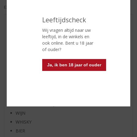
EXCL. BTW
INCL. BTW
Leeftijdscheck
AANBIEDINGEN
Wij vragen altijd naar uw
NIEUWE BIEREN
leeftijd, in de winkels en
NIEUWE WHISKY
ook online. Bent u 18 jaar
of ouder?
NIEUW OVERIG
WIJN VAN DE MAAND
Ja, ik ben 18 jaar of ouder
WHISKY VAN DE MAAND
RUM VAN DE MAAND
BIER VAN DE MAAND
SPIRIT VAN DE MAAND
EXCLUSIEF TOPSLIJTER
WIJN
WHISKY
BIER