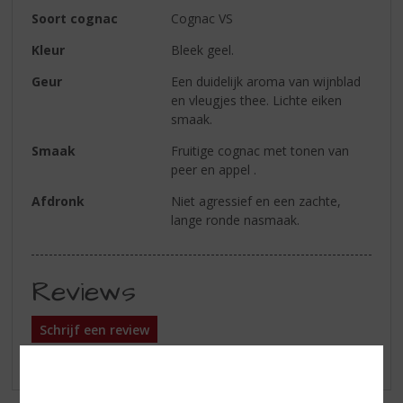
Soort cognac
Cognac VS
Kleur
Bleek geel.
Geur
Een duidelijk aroma van wijnblad
en vleugjes thee. Lichte eiken
smaak.
Smaak
Fruitige cognac met tonen van
peer en appel .
Afdronk
Niet agressief en een zachte,
lange ronde nasmaak.
Reviews
Schrijf een review
Er zijn nog geen reviews geplaatst voor dit product