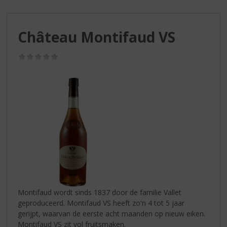
S
p
r
Château Montifaud VS
i
n
g
(0,0
/
n
5)
a
a
r
d
e
n
a
v
i
g
a
Montifaud wordt sinds 1837 door de familie Vallet
t
geproduceerd. Montifaud VS heeft zo'n 4 tot 5 jaar
i
gerijpt, waarvan de eerste acht maanden op nieuw eiken.
e
Montifaud VS zit vol fruitsmaken.