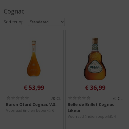
S
p
Cognac
r
i
Sorteer op:
n
g
n
a
a
r
d
e
n
a
v
€
53,99
€
36,99
i
g
(
(
70 CL
70 CL
0
0
a
Baron Otard Cognac V.S.
Belle de Brillet Cognac
,
,
t
Likeur
Voorraad (indien beperkt): 6
0
0
i
/
/
Voorraad (indien beperkt): 4
5
5
e
)
)