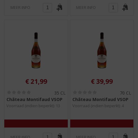
MEER INFO
MEER INFO
€
21,99
€
39,99
(
(
35 CL
70 CL
0
0
Château Montifaud VSOP
Château Montifaud VSOP
,
,
Voorraad (indien beperkt): 13
Voorraad (indien beperkt): 4
0
0
/
/
5
5
)
)
MEER INFO
MEER INFO