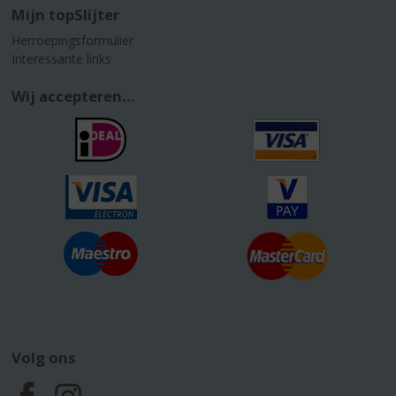
Mijn topSlijter
Herroepingsformulier
Interessante links
Wij accepteren...
Volg ons
F
I