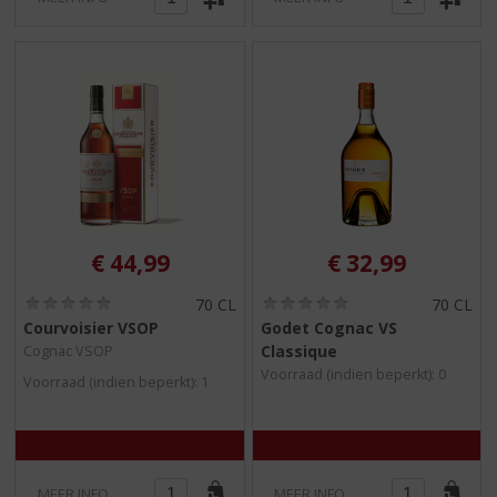
€
44,99
€
32,99
(
(
70 CL
70 CL
0
0
Courvoisier VSOP
Godet Cognac VS
,
,
Classique
Cognac VSOP
0
0
/
/
Voorraad (indien beperkt): 0
Voorraad (indien beperkt): 1
5
5
)
)
MEER INFO
MEER INFO