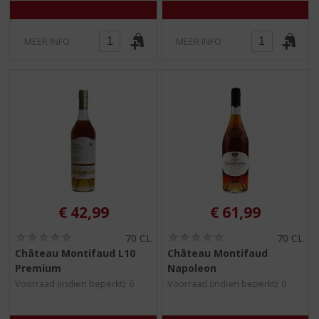
MEER INFO
MEER INFO
€
42,99
€
61,99
(
(
70 CL
70 CL
0
0
Château Montifaud L10
Château Montifaud
,
,
Premium
Napoleon
0
0
/
/
Voorraad (indien beperkt): 6
Voorraad (indien beperkt): 0
5
5
)
)