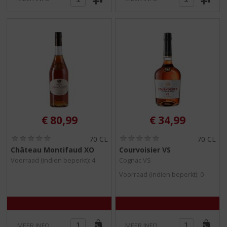
€
80,99
€
34,99
(
(
70 CL
70 CL
0
0
Château Montifaud XO
Courvoisier VS
,
,
Voorraad (indien beperkt): 4
Cognac VS
0
0
/
/
Voorraad (indien beperkt): 0
5
5
)
)
MEER INFO
MEER INFO