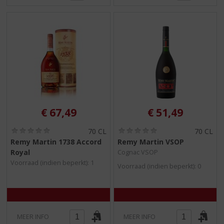
€
67,49
€
51,49
(
(
70 CL
70 CL
0
0
Remy Martin 1738 Accord
Remy Martin VSOP
,
,
Royal
Cognac VSOP
0
0
/
/
Voorraad (indien beperkt): 1
Voorraad (indien beperkt): 0
5
5
)
)
MEER INFO
MEER INFO