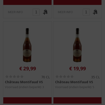
MEER INFO
MEER INFO
€
29,99
€
19,99
(
(
70 CL
35 CL
0
0
Château Montifaud VS
Château Montifaud VS
,
,
Voorraad (indien beperkt): 3
Voorraad (indien beperkt): 5
0
0
/
/
5
5
)
)