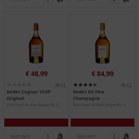
€
48,99
€
84,99
(
(
70 CL
70 CL
0
4
Godet Cognac VSOP
Godet XO Fine
,
,
Original
Champagne
0
5
/
/
Voorraad (indien beperkt): 0
Voorraad (indien beperkt): 0
5
5
)
)
MEER INFO
MEER INFO