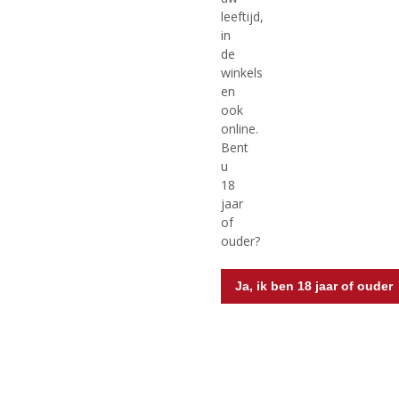
leeftijd,
in
de
winkels
en
ook
online.
Bent
u
18
€
27,99
€
32,99
jaar
of
(
(
35 CL
70 CL
ouder?
0
0
Hennessy VS
Joseph Guy VS
,
,
Voorraad (indien beperkt): 0
Cognac VS
0
0
Ja, ik ben 18 jaar of ouder
/
/
Voorraad (indien beperkt): 1
5
5
)
)
MEER INFO
MEER INFO