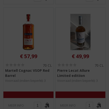
€
57,99
€
49,99
(
(
70 CL
70 CL
0
0
Martell Cognac VSOP Red
Pierre Lecat Allure
,
,
Barrel
Limited editiion
0
0
/
/
Voorraad (indien beperkt): 3
Voorraad (indien beperkt): 3
5
5
)
)
MEER INFO
MEER INFO