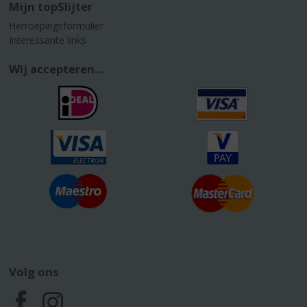
Mijn topSlijter
Herroepingsformulier
Interessante links
Wij accepteren...
Volg ons
F
I