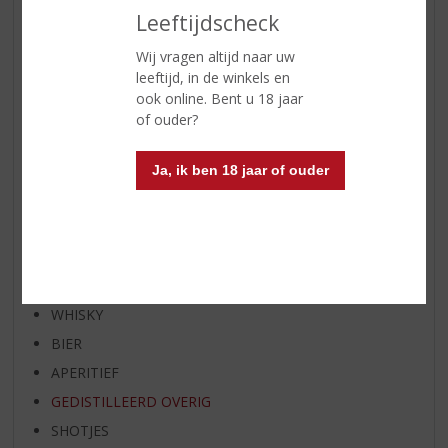
Leeftijdscheck
NIEUWE BIEREN
NIEUWE WHISKY
Wij vragen altijd naar uw
leeftijd, in de winkels en
NIEUW OVERIG
ook online. Bent u 18 jaar
WIJN VAN DE MAAND
of ouder?
WHISKY VAN DE MAAND
RUM VAN DE MAAND
Ja, ik ben 18 jaar of ouder
BIER VAN DE MAAND
SPIRIT VAN DE MAAND
EXCLUSIEF TOPSLIJTER
WIJN
WHISKY
BIER
APERITIEF
GEDISTILLEERD OVERIG
SHOTJES