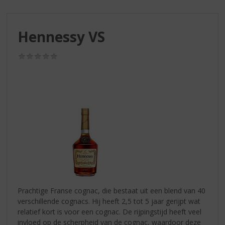
S
p
r
Hennessy VS
i
n
g
(0,0
/
n
5)
a
a
r
d
e
n
a
v
i
g
a
Prachtige Franse cognac, die bestaat uit een blend van 40
t
verschillende cognacs. Hij heeft 2,5 tot 5 jaar gerijpt wat
i
relatief kort is voor een cognac. De rijpingstijd heeft veel
e
invloed op de scherpheid van de cognac, waardoor deze