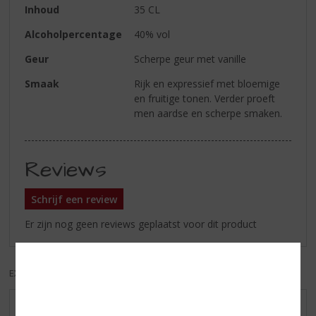
Inhoud
35 CL
Alcoholpercentage
40% vol
Geur
Scherpe geur met vanille
Smaak
Rijk en expressief met bloemige
en fruitige tonen. Verder proeft
men aardse en scherpe smaken.
Reviews
Schrijf een review
Er zijn nog geen reviews geplaatst voor dit product
EXCL. BTW
INCL. BTW
AANBIEDINGEN