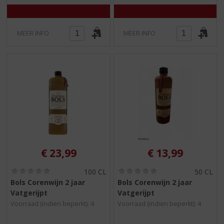
MEER INFO
MEER INFO
€
23,99
€
13,99
(
(
100 CL
50 CL
0
0
Bols Corenwijn 2 jaar
Bols Corenwijn 2 jaar
,
,
Vatgerijpt
Vatgerijpt
0
0
/
/
Voorraad (indien beperkt): 4
Voorraad (indien beperkt): 4
5
5
)
)