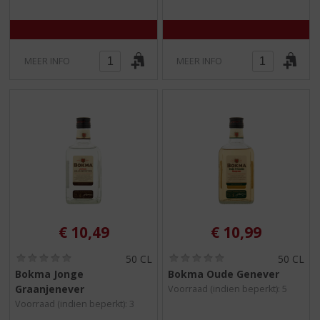
MEER INFO
MEER INFO
€
10,49
€
10,99
(
(
50 CL
50 CL
0
0
Bokma Jonge
Bokma Oude Genever
,
,
Graanjenever
Voorraad (indien beperkt): 5
0
0
/
/
Voorraad (indien beperkt): 3
5
5