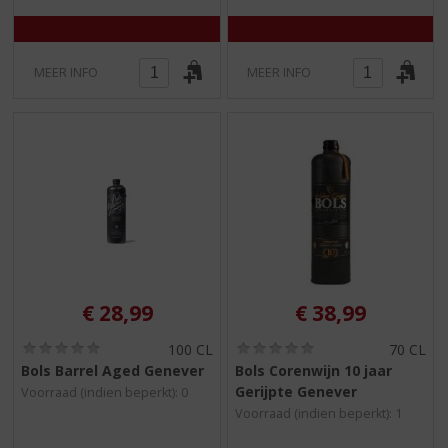
)
)
MEER INFO
MEER INFO
€
28,99
€
38,99
(
(
100 CL
70 CL
0
0
Bols Barrel Aged Genever
Bols Corenwijn 10 jaar
,
,
Gerijpte Genever
Voorraad (indien beperkt): 0
0
0
/
/
Voorraad (indien beperkt): 1
5
5
)
)