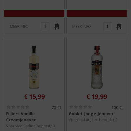
5
5
)
)
MEER INFO
MEER INFO
€
15,99
€
19,99
(
(
70 CL
100 CL
0
0
Filliers Vanille
Goblet Jonge Jenever
,
,
Creamjenever
Voorraad (indien beperkt): 2
0
0
/
/
Voorraad (indien beperkt): 3
5
5