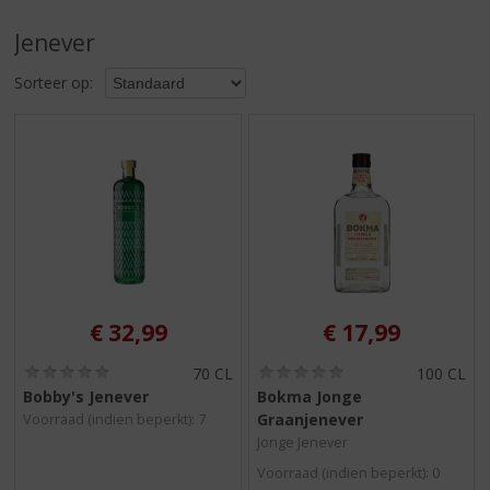
S
p
Jenever
r
i
Sorteer op:
n
g
n
a
a
r
d
e
n
a
v
€
32,99
€
17,99
i
g
(
(
70 CL
100 CL
0
0
a
Bobby's Jenever
Bokma Jonge
,
,
t
Graanjenever
Voorraad (indien beperkt): 7
0
0
i
/
/
Jonge Jenever
5
5
e
Voorraad (indien beperkt): 0
)
)