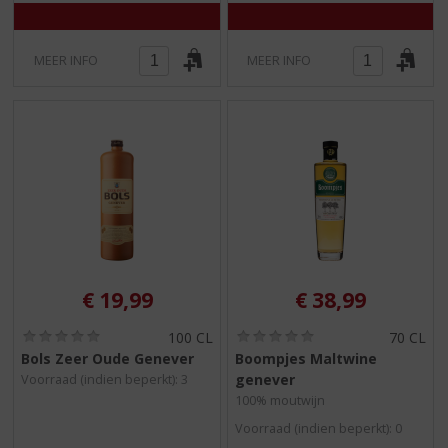
MEER INFO
MEER INFO
€
19,99
€
38,99
(
(
100 CL
70 CL
0
0
Bols Zeer Oude Genever
Boompjes Maltwine
,
,
genever
Voorraad (indien beperkt): 3
0
0
/
/
100% moutwijn
5
5
Voorraad (indien beperkt): 0
)
)