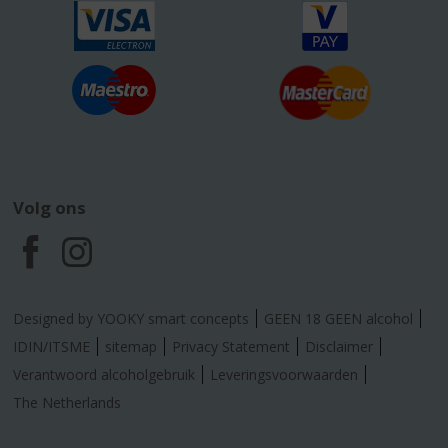
Volg ons
F
I
a
n
Designed by YOOKY smart concepts
GEEN 18 GEEN alcohol
c
s
IDIN/ITSME
sitemap
Privacy Statement
Disclaimer
Verantwoord alcoholgebruik
Leveringsvoorwaarden
e
t
The Netherlands