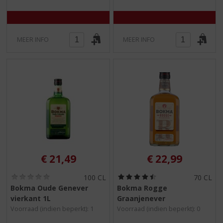
)
)
MEER INFO
MEER INFO
€
21,49
€
22,99
(
(
100 CL
70 CL
0
4
Bokma Oude Genever
Bokma Rogge
,
,
vierkant 1L
Graanjenever
0
5
/
/
Voorraad (indien beperkt): 1
Voorraad (indien beperkt): 0
5
5