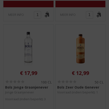
MEER INFO
MEER INFO
€
17,99
€
12,99
(
(
100 CL
50 CL
0
0
Bols Jonge Graanjenever
Bols Zeer Oude Genever
,
,
Jonge Graanjenever
Voorraad (indien beperkt): 1
0
0
/
/
Voorraad (indien beperkt): 3
5
5
)
)