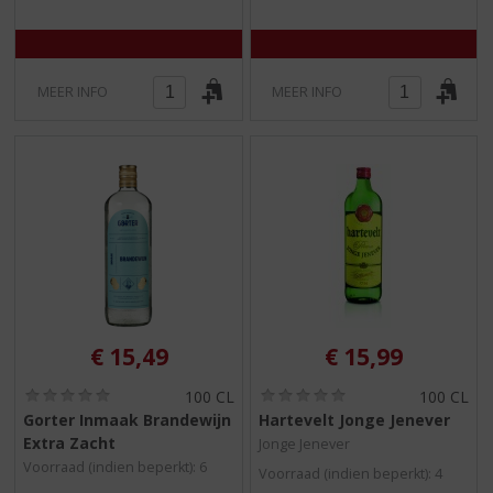
)
)
MEER INFO
MEER INFO
€
15,49
€
15,99
(
(
100 CL
100 CL
0
0
Gorter Inmaak Brandewijn
Hartevelt Jonge Jenever
,
,
Extra Zacht
Jonge Jenever
0
0
/
/
Voorraad (indien beperkt): 6
Voorraad (indien beperkt): 4
5
5