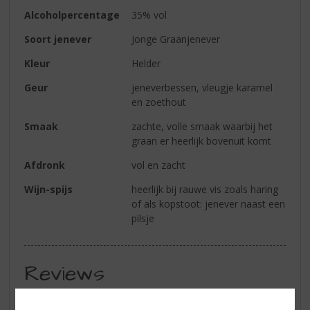
Alcoholpercentage
35% vol
Soort jenever
Jonge Graanjenever
Kleur
Helder
Geur
jeneverbessen, vleugje karamel
en zoethout
Smaak
zachte, volle smaak waarbij het
graan er heerlijk bovenuit komt
Afdronk
vol en zacht
Wijn-spijs
heerlijk bij rauwe vis zoals haring
of als kopstoot: jenever naast een
pilsje
Reviews
Schrijf een review