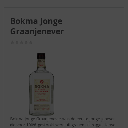
S
p
r
Bokma Jonge
i
n
Graanjenever
g
n
(0,0
a
/
a
5)
r
d
e
n
a
v
i
g
a
t
i
Bokma Jonge Graanjenever was de eerste jonge jenever
e
die voor 100% gestookt werd uit granen als rogge, tarwe