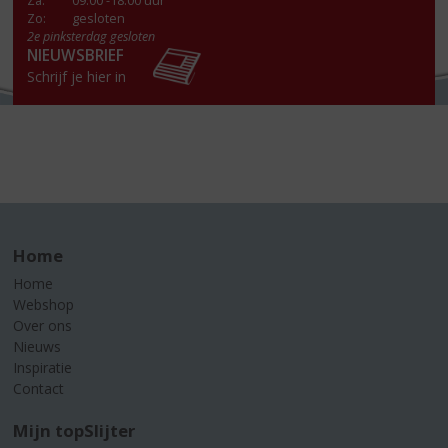
Za
:
09:00 -18:00 uur
Zo:
gesloten
2e pinksterdag gesloten
NIEUWSBRIEF
Schrijf je hier in
Home
Home
Webshop
Over ons
Nieuws
Inspiratie
Contact
Mijn topSlijter