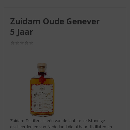
S
p
r
Zuidam Oude Genever
i
n
5 Jaar
g
n
(0,0
a
/
a
5)
r
d
e
n
a
v
i
g
a
t
i
Zuidam Distillers is één van de laatste zelfstandige
e
distilleerderijen van Nederland die al haar distillaten en