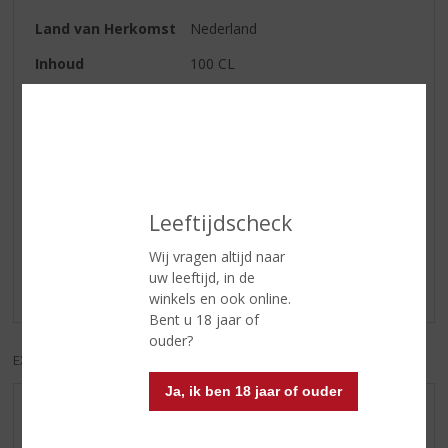
Land van Herkomst
Nederland
Inhoud
100 CL
Alcoholpercentage
38% vol
Soort jenever
Oude Jenever
Reviews
Leeftijdscheck
Schrijf een review
Wij vragen altijd naar
uw leeftijd, in de
Er zijn nog geen reviews geplaatst voor dit product
winkels en ook online.
Bent u 18 jaar of
ouder?
EXCL. BTW
INCL. BTW
Ja, ik ben 18 jaar of ouder
AANBIEDINGEN
NIEUWE BIEREN