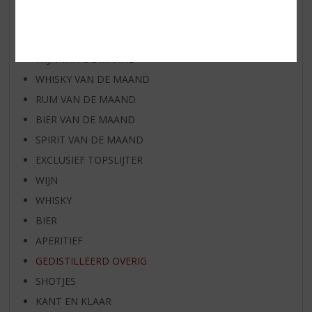
NIEUWE WHISKY
NIEUW OVERIG
WIJN VAN DE MAAND
WHISKY VAN DE MAAND
RUM VAN DE MAAND
BIER VAN DE MAAND
SPIRIT VAN DE MAAND
EXCLUSIEF TOPSLIJTER
WIJN
WHISKY
BIER
APERITIEF
GEDISTILLEERD OVERIG
SHOTJES
KANT EN KLAAR