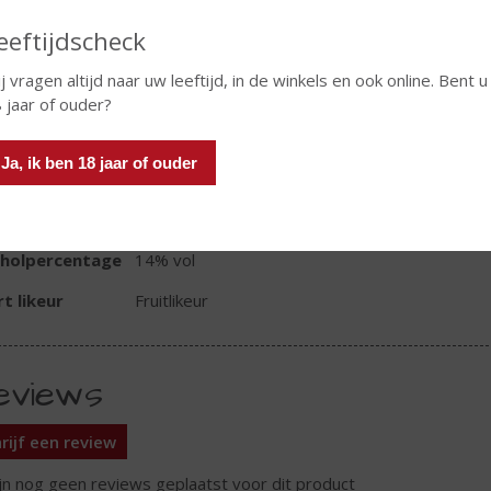
In winkelmand
eeftijdscheck
j vragen altijd naar uw leeftijd, in de winkels en ook online. Bent u
 jaar of ouder?
TIKETINFORMATIE
Ja, ik ben 18 jaar of ouder
d van Herkomst
Nederland
oud
70 CL
oholpercentage
14% vol
t likeur
Fruitlikeur
eviews
rijf een review
ijn nog geen reviews geplaatst voor dit product