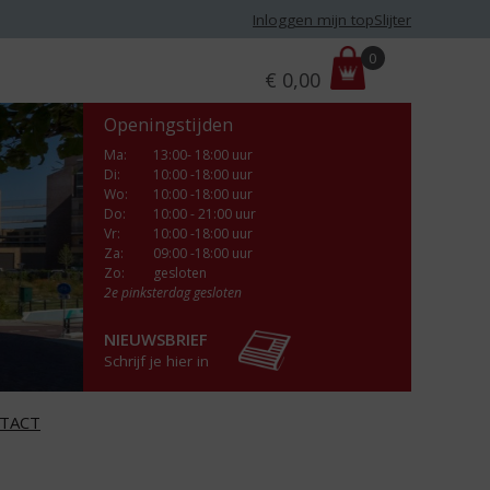
Inloggen mijn topSlijter
P
0
€
0,00
r
i
Openingstijden
j
s
Ma
:
13:00- 18:00 uur
Di
:
10:00 -18:00 uur
:
Wo
:
10:00 -18:00 uur
Do
:
10:00 - 21:00 uur
Vr
:
10:00 -18:00 uur
Za
:
09:00 -18:00 uur
Zo:
gesloten
2e pinksterdag gesloten
NIEUWSBRIEF
Schrijf je hier in
TACT