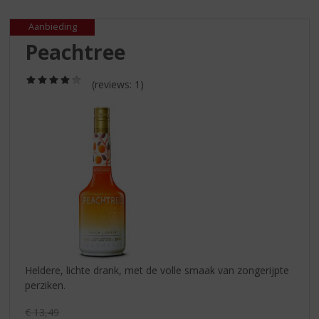
S
p
Aanbieding
r
Peachtree
i
n
g
(4,0
(reviews: 1)
/
n
5)
a
a
r
d
e
n
a
v
i
g
a
Heldere, lichte drank, met de volle smaak van zongerijpte
t
perziken.
i
e
Originele prijs was:
€
13,49