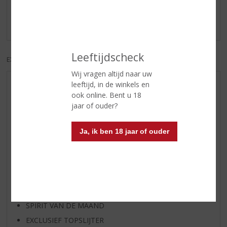
perzik- of limoenschijfje erbij.. Kan ook met een sapje
maar dat is mij te zoet. Staat mooi in een wijnglas!
Leeftijdscheck
EXCL. BTW
INCL. BTW
Wij vragen altijd naar uw
leeftijd, in de winkels en
AANBIEDINGEN
ook online. Bent u 18
NIEUWE BIEREN
jaar of ouder?
NIEUWE WHISKY
NIEUW OVERIG
Ja, ik ben 18 jaar of ouder
WIJN VAN DE MAAND
WHISKY VAN DE MAAND
RUM VAN DE MAAND
BIER VAN DE MAAND
SPIRIT VAN DE MAAND
EXCLUSIEF TOPSLIJTER