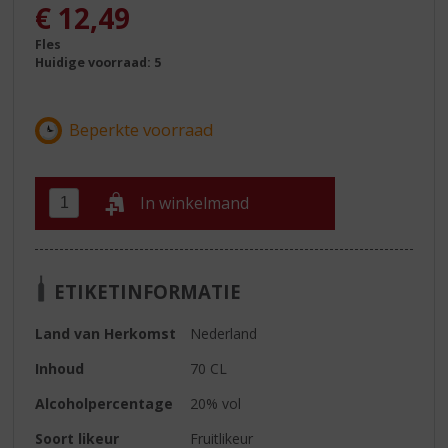
, Huidige prijs is:
€
12,49
Fles
Huidige voorraad: 5
In winkelmand
ETIKETINFORMATIE
Land van Herkomst
Nederland
Inhoud
70 CL
Alcoholpercentage
20% vol
Soort likeur
Fruitlikeur