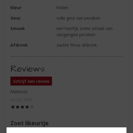
Kleur
helder
Geur
volle geur van perziken
Smaak
een heerlijk zoete smaak van
zongerijpte perziken
Afdronk
zachte frisse afdronk
Reviews
Schrijf een review
Markovic
04-02-2022
(4,0
/
5)
Zoet likeurtje
Vind dit heerlijk met spa rood! Bruisend water, ijsblokjes,