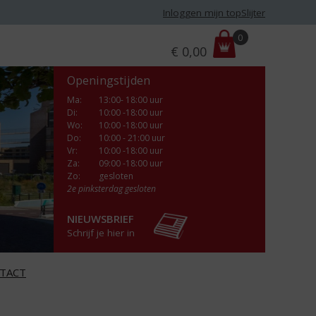
Inloggen mijn topSlijter
P
0
€
0,00
r
i
Openingstijden
j
s
Ma
:
13:00- 18:00 uur
Di
:
10:00 -18:00 uur
:
Wo
:
10:00 -18:00 uur
Do
:
10:00 - 21:00 uur
Vr
:
10:00 -18:00 uur
Za
:
09:00 -18:00 uur
Zo:
gesloten
2e pinksterdag gesloten
NIEUWSBRIEF
Schrijf je hier in
TACT