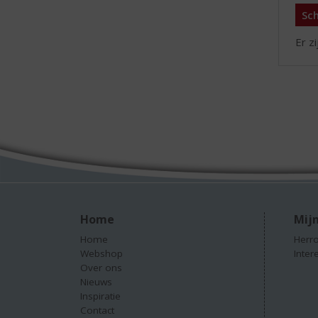
Sch
Er z
Home
Mijn
Home
Herro
Webshop
Inter
Over ons
Nieuws
Inspiratie
Contact