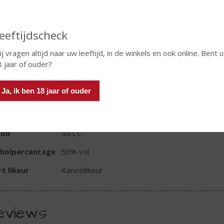
eeftijdscheck
In winkelmand
j vragen altijd naar uw leeftijd, in de winkels en ook online. Bent u
 jaar of ouder?
TIKETINFORMATIE
Ja, ik ben 18 jaar of ouder
d van Herkomst
Nederland
oud
50 CL
oholpercentage
50% vol
t likeur
Kaneellikeur
eviews