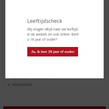
APERITIEF
GEDISTILLEERD OVERIG
Leeftijdscheck
SHOTJES
KANT EN KLAAR
Wij vragen altijd naar uw leeftijd,
in de winkels en ook online. Bent
FRISDRANK
u 18 jaar of ouder?
GLASWERK
GESCHENKVERPAKKING
Ja, ik ben 18 jaar of ouder
(RELATIE)GESCHENKEN
ALCOHOLVRIJE DRANKEN
VEGAN DRANKEN
ZEEUWSE PRODUCTEN
WIJNBOXEN