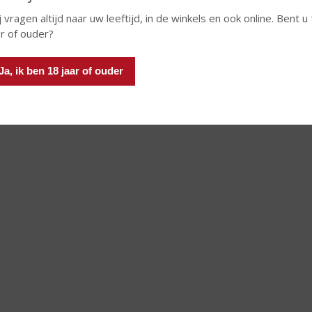
j vragen altijd naar uw leeftijd, in de winkels en ook online. Bent u
ar of ouder?
 INFO
MEER INFO
Ja, ik ben 18 jaar of ouder