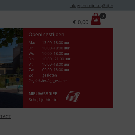
Inloggen mijn topSlijter
P
0
€
0,00
r
i
Openingstijden
j
s
Ma
:
13:00- 18:00 uur
Di
:
10:00 -18:00 uur
:
Wo
:
10:00 -18:00 uur
Do
:
10:00 - 21:00 uur
Vr
:
10:00 -18:00 uur
Za
:
09:00 -18:00 uur
Zo:
gesloten
2e pinksterdag gesloten
NIEUWSBRIEF
Schrijf je hier in
TACT