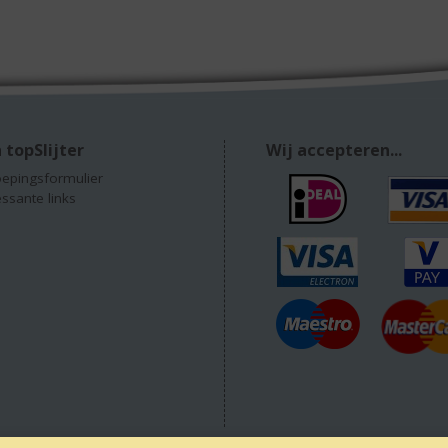
 topSlijter
Wij accepteren...
epingsformulier
essante links