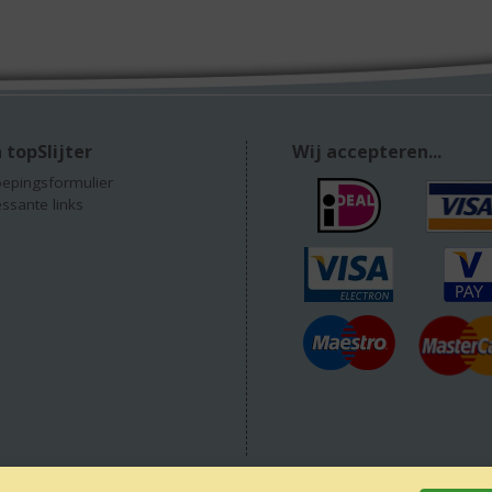
 topSlijter
Wij accepteren...
epingsformulier
essante links