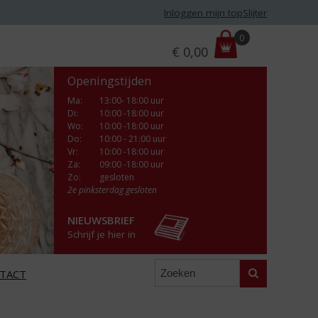
Inloggen mijn topSlijter
P
0
€
0,00
r
i
Openingstijden
j
s
Ma
:
13:00- 18:00 uur
Di
:
10:00 -18:00 uur
:
Wo
:
10:00 -18:00 uur
Do
:
10:00 - 21:00 uur
Vr
:
10:00 -18:00 uur
Za
:
09:00 -18:00 uur
Zo:
gesloten
2e pinksterdag gesloten
NIEUWSBRIEF
Schrijf je hier in
Zoeken
TACT