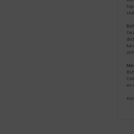
top
stu
BUS
De
dis
kar
zic
Med
BUS
Com
en 
Kom