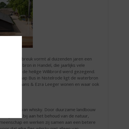
De Peelrandbreuk vormt al duizenden jaren een
 Zoals de bron in Handel, die jaarlijks vele
erluidt door de heilige Willibrord werd gezegend.
et buurtschap Bus in Nistelrode ligt de waterbron
 Dennis Hurkmans & Ezra Leeger wonen en waar ook
n het maken van whisky. Door duurzame landbouw
zij actief bij aan het behoud van de natuur,
e gemeenschap en werken zij samen aan een betere
voor dat elke fles whisky niet alleen van