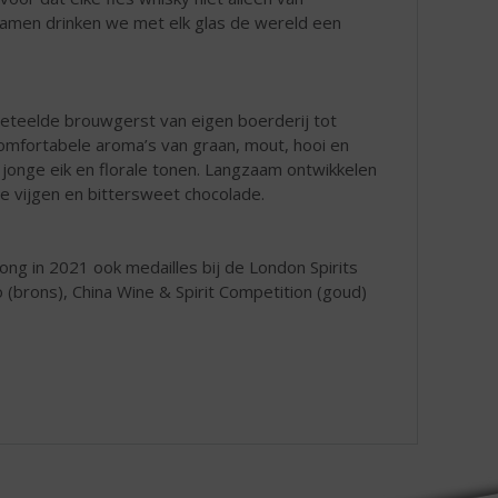
"Samen drinken we met elk glas de wereld een
geteelde brouwgerst van eigen boerderij tot
 comfortabele aroma’s van graan, mout, hooi en
jonge eik en florale tonen. Langzaam ontwikkelen
se vijgen en bittersweet chocolade.
g in 2021 ook medailles bij de London Spirits
o (brons), China Wine & Spirit Competition (goud)