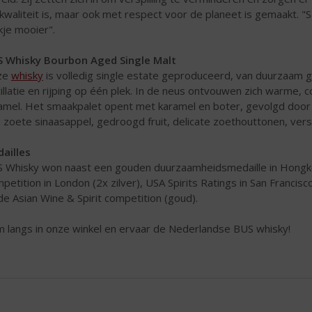
kwaliteit is, maar ook met respect voor de planeet is gemaakt. 
kje mooier".
 Whisky Bourbon Aged Single Malt
ze
whisky
is volledig single estate geproduceerd, van duurzaam 
tillatie en rijping op één plek. In de neus ontvouwen zich warme,
amel. Het smaakpalet opent met karamel en boter, gevolgd door 
h zoete sinaasappel, gedroogd fruit, delicate zoethouttonen, ver
ailles
 Whisky won naast een gouden duurzaamheidsmedaille in Hongkon
petition in London (2x zilver), USA Spirits Ratings in San Francisc
de Asian Wine & Spirit competition (goud).
 langs in onze winkel en ervaar de Nederlandse BUS whisky!