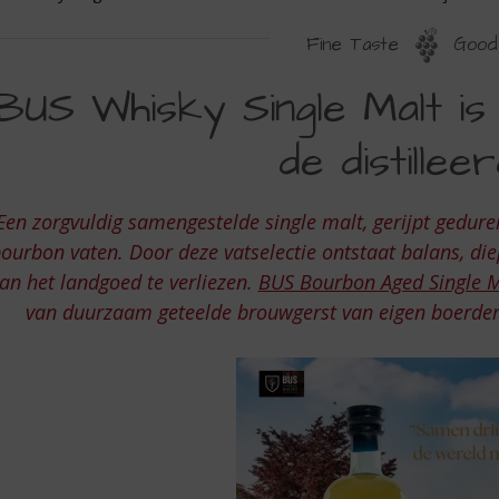
Fine Taste
Good 
US
BUS Whisky Single Malt is
HISKY
de distilleer
INGLE
ALT
Een zorgvuldig samengestelde single malt, gerijpt gedurende
ourbon vaten. Door deze vatselectie ontstaat balans, di
ET
an het landgoed te verliezen.
BUS Bourbon Aged Single M
UNDAMENT
van duurzaam geteelde brouwgerst van eigen boerderij t
AN
E
ISTILLEERDERIJ