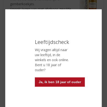
gemberkoekjes.
Smaak:
lagen van met abrikoos gevulde
broodjes, gepocheerde peren en tarte
tatin gebonden met zwarte koffie,
boterachtige mout en specerijen.
Afdronk:
zoet en verwarmend met tonen van cake,
gevuld met room en aardbeientrifle die overgaan in
mokka en geroosterde noten.
Leeftijdscheck
TOMINTOUL Cognac Cask Finish
| Proefnotities
Wij vragen altijd naar
Neus:
licht en subtiel met aroma’s van
uw leeftijd, in de
kastanje, citroenschil, bloesemhoning en
winkels en ook online.
bitterkoekjes met hints van kamille en
Bent u 18 jaar of
venkel.
ouder?
Smaak:
zoet soezendeeg en slagroom
vermengd met gesuikerde amandelen,
Ja, ik ben 18 jaar of ouder
butterscotch, rozijnen en tabak.
Afdronk:
lagen witte chocolade, panettone en
nootmuskaat vervagen in verwarmende gemberkruiden.