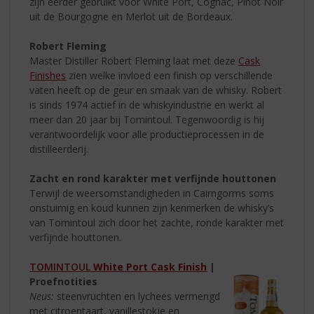
zijn eerder gebruikt voor White Port, Cognac, Pinot Noir
uit de Bourgogne en Merlot uit de Bordeaux.
Robert Fleming
Master Distiller Robert Fleming laat met deze
Cask
Finishes
zien welke invloed een finish op verschillende
vaten heeft op de geur en smaak van de whisky. Robert
is sinds 1974 actief in de whiskyindustrie en werkt al
meer dan 20 jaar bij Tomintoul. Tegenwoordig is hij
verantwoordelijk voor alle productieprocessen in de
distilleerderij.
Zacht en rond karakter met verfijnde houttonen
Terwijl de weersomstandigheden in Cairngorms soms
onstuimig en koud kunnen zijn kenmerken de whisky’s
van Tomintoul zich door het zachte, ronde karakter met
verfijnde houttonen.
TOMINTOUL
White Port Cask Finish
|
Proefnotities
Neus:
steenvruchten en lychees vermengd
met citroentaart, vanillestokje en