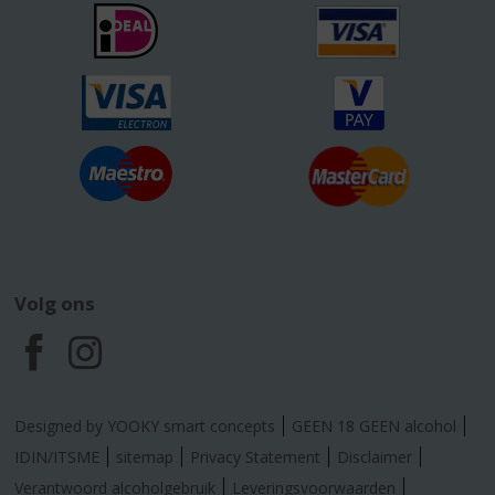
Volg ons
F
I
a
n
Designed by YOOKY smart concepts
GEEN 18 GEEN alcohol
c
s
IDIN/ITSME
sitemap
Privacy Statement
Disclaimer
Verantwoord alcoholgebruik
Leveringsvoorwaarden