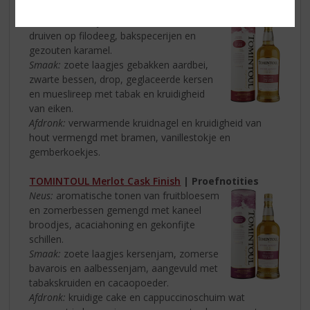
TOMINTOUL Pinot Noir Cask Finish
| Proefnotities
Neus:
een taartje van zomerbessen en
druiven op filodeeg, bakspecerijen en
gezouten karamel.
Smaak:
zoete laagjes gebakken aardbei,
zwarte bessen, drop, geglaceerde kersen
en mueslireep met tabak en kruidigheid
van eiken.
Afdronk:
verwarmende kruidnagel en kruidigheid van
hout vermengd met bramen, vanillestokje en
gemberkoekjes.
TOMINTOUL Merlot Cask Finish
| Proefnotities
Neus:
aromatische tonen van fruitbloesem
en zomerbessen gemengd met kaneel
broodjes, acaciahoning en gekonfijte
schillen.
Smaak:
zoete laagjes kersenjam, zomerse
bavarois en aalbessenjam, aangevuld met
tabakskruiden en cacaopoeder.
Afdronk:
kruidige cake en cappuccinoschuim wat