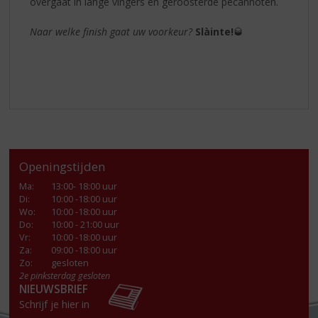
overgaat in lange vingers en geroosterde pecannoten.
Naar welke finish gaat uw voorkeur?
Slàinte!
🥃
Openingstijden
Ma
:
13:00- 18:00 uur
Di
:
10:00 -18:00 uur
Wo
:
10:00 -18:00 uur
Do
:
10:00 - 21:00 uur
Vr
:
10:00 -18:00 uur
Za
:
09:00 -18:00 uur
Zo:
gesloten
2e pinksterdag gesloten
NIEUWSBRIEF
Schrijf je hier in