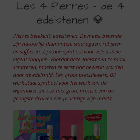
S
Les 4 Pierres – de 4
4
p
r
edelstenen 💎
PIERRES
i
DE
n
g
Pierres betekent: edelstenen. De meest bekende
4
n
zijn natuurlijk diamanten, smaragden, robijnen
EDELSTENEN
a
en saffieren. Zij staan symbool voor vele nobele
a
eigenschappen. Voordat deze edelstenen zo mooi
r
d
schitteren, moeten ze eerst nog bewerkt worden
e
door de edelsmid. Een groot precisiewerk. Dit
n
werk staat symbool voor het werk van de
a
wijnmaker die ook met grote precisie van de
v
geoogste druiven een prachtige wijn maakt.
i
g
a
t
i
e