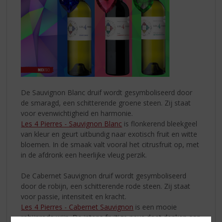
De Sauvignon Blanc druif wordt gesymboliseerd door
de smaragd, een schitterende groene steen. Zij staat
voor evenwichtigheid en harmonie.
Les 4 Pierres - Sauvignon Blanc
is flonkerend bleekgeel
van kleur en geurt uitbundig naar exotisch fruit en witte
bloemen. In de smaak valt vooral het citrusfruit op, met
in de afdronk een heerlijke vleug perzik.
De Cabernet Sauvignon druif wordt gesymboliseerd
door de robijn, een schitterende rode steen. Zij staat
voor passie, intensiteit en kracht.
Les 4 Pierres - Cabernet Sauvignon
is een mooie
robijnrode wijn. De intens fruitige neus doet denken aan