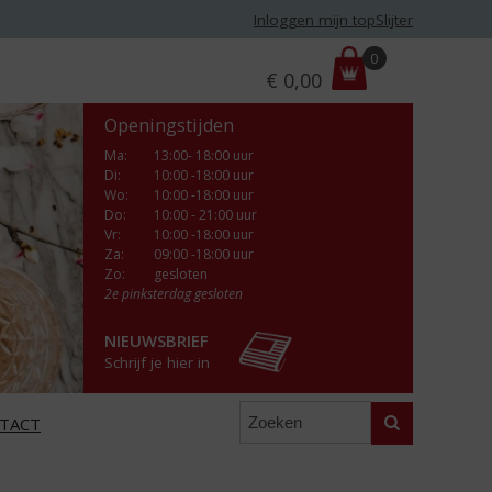
Inloggen mijn topSlijter
P
0
€
0,00
r
i
Openingstijden
j
s
Ma
:
13:00- 18:00 uur
Di
:
10:00 -18:00 uur
:
Wo
:
10:00 -18:00 uur
Do
:
10:00 - 21:00 uur
Vr
:
10:00 -18:00 uur
Za
:
09:00 -18:00 uur
Zo:
gesloten
2e pinksterdag gesloten
NIEUWSBRIEF
Schrijf je hier in
Zoeken
TACT