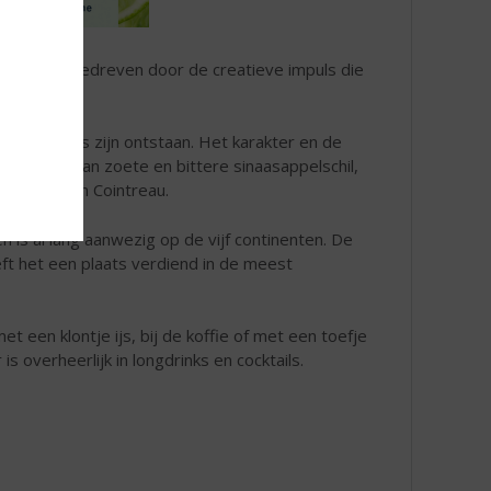
lsheid uit, gedreven door de creatieve impuls die
e.
houden sinds zijn ontstaan. Het karakter en de
xtracten van zoete en bittere sinaasappelschil,
 van Maison Cointreau.
is al lang aanwezig op de vijf continenten. De
ft het een plaats verdiend in de meest
et een klontje ijs, bij de koffie of met een toefje
s overheerlijk in longdrinks en cocktails.