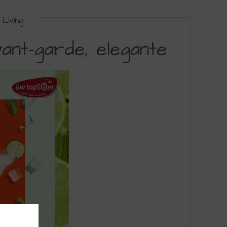
Living
avant-garde, elegante