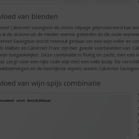
vloed van blenden
wel Cabernet Sauvignon als mono-cépage geproduceerd kan worde
ral de druiven uit de minder warme gebieden en de oude wijnwe
ernet Sauvignon wordt meestal gedaan om een wijn voller en co
ls Malbec en Cabernet Franc zijn hier goede voorbeelden van. C
wijn toegankelijker. Deze combinatie is fruitig en zacht, met ee
raz zorgt voor een rijke rode wijn met een volle body. De versch
akbelevingen en de heerlijkste wijnen, waarin Cabernet Sauvign
vloed van wijn-spijs combinatie