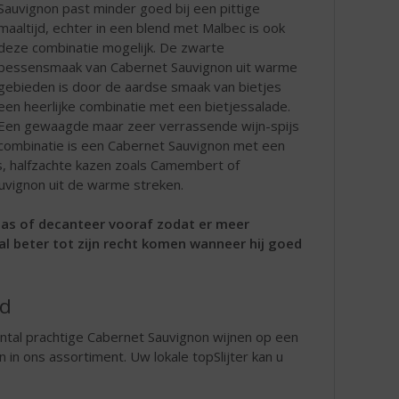
Sauvignon past minder goed bij een pittige
maaltijd, echter in een blend met Malbec is ook
deze combinatie mogelijk. De zwarte
bessensmaak van Cabernet Sauvignon uit warme
gebieden is door de aardse smaak van bietjes
een heerlijke combinatie met een bietjessalade.
Een gewaagde maar zeer verrassende wijn-spijs
combinatie is een Cabernet Sauvignon met een
s, halfzachte kazen zoals Camembert of
uvignon uit de warme streken.
las of decanteer vooraf zodat er meer
al beter tot zijn recht komen wanneer hij goed
rd
ntal prachtige Cabernet Sauvignon wijnen op een
n in ons assortiment. Uw lokale topSlijter kan u