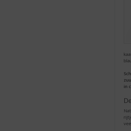
kaa
bla
Sch
zuu
in 
De
Nat
rij
vee