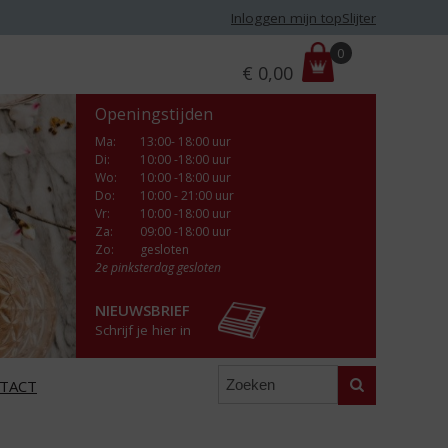
Inloggen mijn topSlijter
P
0
€
0,00
r
i
Openingstijden
j
s
Ma
:
13:00- 18:00 uur
Di
:
10:00 -18:00 uur
:
Wo
:
10:00 -18:00 uur
Do
:
10:00 - 21:00 uur
Vr
:
10:00 -18:00 uur
Za
:
09:00 -18:00 uur
Zo:
gesloten
2e pinksterdag gesloten
NIEUWSBRIEF
Schrijf je hier in
Zoeken
TACT