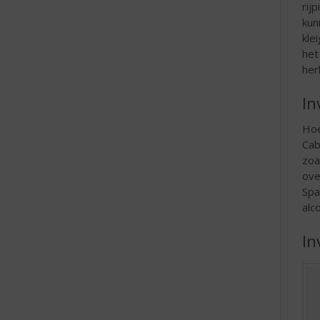
rij
kun
kle
het
her
In
Hoe
Cab
zoa
ove
Spa
alc
In