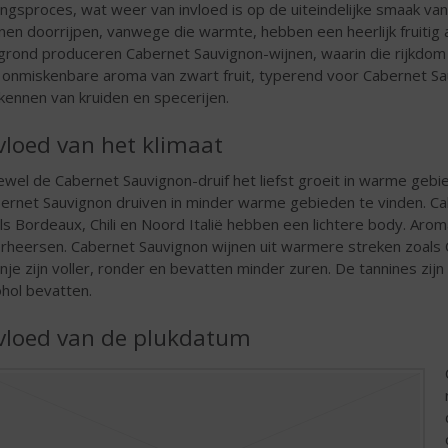
pingsproces, wat weer van invloed is op de uiteindelijke smaak va
nen doorrijpen, vanwege die warmte, hebben een heerlijk fruitig 
igrond produceren Cabernet Sauvignon-wijnen, waarin die rijkdo
 onmiskenbare aroma van zwart fruit, typerend voor Cabernet Sau
kennen van kruiden en specerijen.
vloed van het klimaat
wel de Cabernet Sauvignon-druif het liefst groeit in warme gebi
ernet Sauvignon druiven in minder warme gebieden te vinden. Ca
ls Bordeaux, Chili en Noord Italië hebben een lichtere body. Aroma’
rheersen. Cabernet Sauvignon wijnen uit warmere streken zoals Cali
nje zijn voller, ronder en bevatten minder zuren. De tannines zijn
ohol bevatten.
vloed van de plukdatum