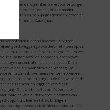
rom de kunst van de wijnmaker om ervoor te zorgen
haduwen. Hoe minder contact, des te minder
dat de schillen en de wijn gescheiden worden en
maak van de Cabernet Sauvignon.
Na het bottelen kunnen Cabernet Sauvignon-
wijnen goed weggelegd worden. Het rijpen op de
fles komt de smaak zelfs vaak ten goede. Een wijn
die snel na het bottelen geopend wordt bevat
een hoge concentratie tannines en zuur. Deze
jonge wijnen zijn vaak stroef en krachtig. De
zwarte fruitsmaak overheerst en ze hebben een
diep rode kleur. Door rijping op de fles worden de
tannines soepeler en krijgt de wijn meer
diepgang. De zwarte fruit aroma’s veranderen
naar mate de wijn ouder wordt in aroma’s van
gedroogd fruit, leer en tabak, kruidige en
cederachtige aroma’s en de kleur verandert naar