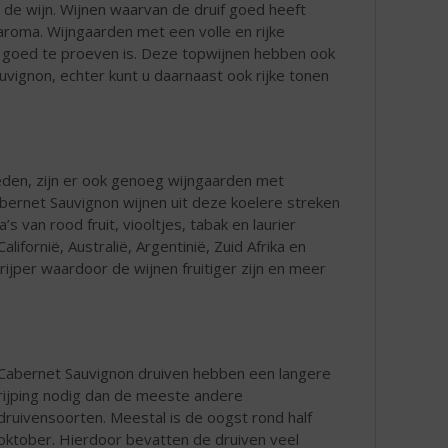
n de wijn. Wijnen waarvan de druif goed heeft
aroma. Wijngaarden met een volle en rijke
m goed te proeven is. Deze topwijnen hebben ook
vignon, echter kunt u daarnaast ook rijke tonen
eden, zijn er ook genoeg wijngaarden met
bernet Sauvignon wijnen uit deze koelere streken
s van rood fruit, viooltjes, tabak en laurier
fornië, Australië, Argentinië, Zuid Afrika en
 rijper waardoor de wijnen fruitiger zijn en meer
Cabernet Sauvignon druiven hebben een langere
rijping nodig dan de meeste andere
druivensoorten. Meestal is de oogst rond half
oktober. Hierdoor bevatten de druiven veel