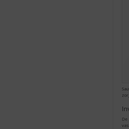
e
Sau
zor
In
De 
vas