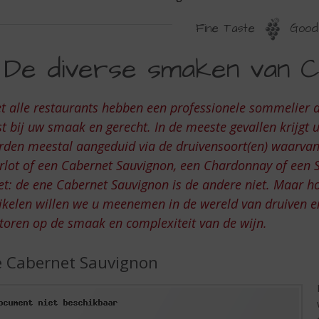
Fine Taste
Good 
E
De diverse smaken van C
IVERSE
MAKEN
t alle restaurants hebben een professionele sommelier di
AN
t bij uw smaak en gerecht. In de meeste gevallen krijgt 
ABERNET
den meestal aangeduid via de druivensoort(en) waarvan 
lot of een Cabernet Sauvignon, een Chardonnay of een Sa
AUVIGNON
t: de ene Cabernet Sauvignon is de andere niet. Maar ho
ikelen willen we u meenemen in de wereld van druiven en
toren op de smaak en complexiteit van de wijn.
 Cabernet Sauvignon