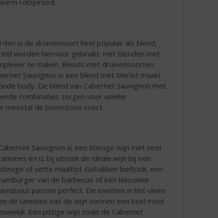
warm robijnrood.
n is de druivensoort heel populair als blend,
reld worden hiervoor gebruikt. Het blenden met
mplexer te maken. Blends met druivensoorten
abernet Sauvignon in een blend met Merlot maakt
n ronde body. De blend van Cabernet Sauvignon met
illende combinaties zorgen voor unieke
on meestal de boventoon voert.
Cabernet Sauvignon is een stevige wijn met veel
tannines en is bij uitstek de ideale wijn bij een
stevige of vette maaltijd. Gebakken biefstuk, een
hamburger van de barbecue of een klassieke
lamsbout passen perfect. De eiwitten in het vlees
en de tannines van de wijn vormen een heel mooi
huwelijk. Een pittige wijn zoals de Cabernet