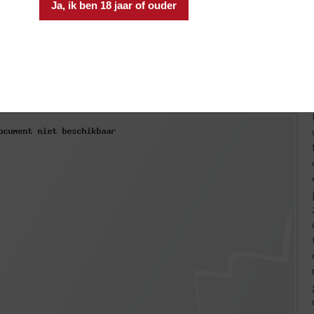
Ja, ik ben 18 jaar of ouder
ernet Sauvignon druif is dik en bevat veel tannines. Het is daa
 de hoeveelheid tannines de smaak van de wijn niet gaat oversc
nines, maar ook minder smaak. De wijnmaker bepaalt het moment 
dus voor een groot deel verantwoordelijk voor de uiteindelijke s
vloed van het rijpen op fles