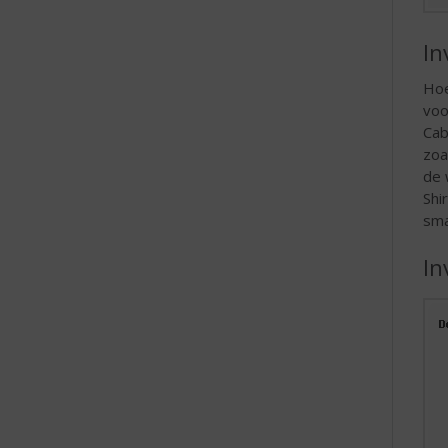
In
Hoe
voo
Cab
zoa
de 
Shi
sma
In