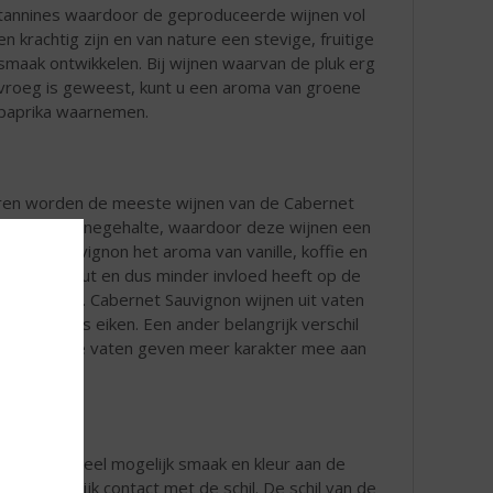
tannines waardoor de geproduceerde wijnen vol
en krachtig zijn en van nature een stevige, fruitige
smaak ontwikkelen. Bij wijnen waarvan de pluk erg
vroeg is geweest, kunt u een aroma van groene
paprika waarnemen.
ren worden de meeste wijnen van de Cabernet
ert het tanninegehalte, waardoor deze wijnen een
bernet Sauvignon het aroma van vanille, koffie en
 met het hout en dus minder invloed heeft op de
s eikenhout. Cabernet Sauvignon wijnen uit vaten
 van Frans eiken. Een ander belangrijk verschil
en. De nieuwe vaten geven meer karakter mee aan
wijn. Om zoveel mogelijk smaak en kleur aan de
eel mogelijk contact met de schil. De schil van de