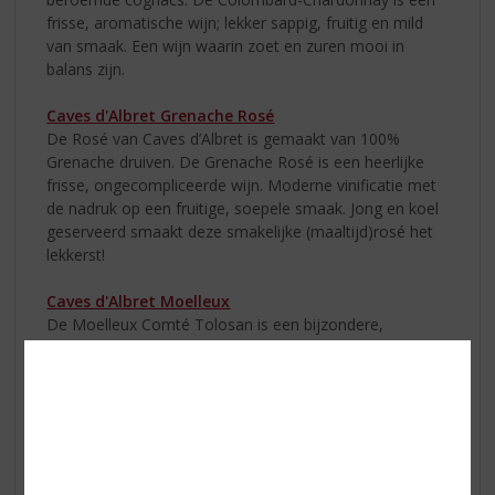
frisse, aromatische wijn; lekker sappig, fruitig en mild
van smaak. Een wijn waarin zoet en zuren mooi in
balans zijn.
Caves d'Albret Grenache Rosé
De Rosé van Caves d’Albret is gemaakt van 100%
Grenache druiven. De Grenache Rosé is een heerlijke
frisse, ongecompliceerde wijn. Moderne vinificatie met
de nadruk op een fruitige, soepele smaak. Jong en koel
geserveerd smaakt deze smakelijke (maaltijd)rosé het
lekkerst!
Caves d'Albret Moelleux
De Moelleux Comté Tolosan is een bijzondere,
lichtzoete wijn met een heerlijke fruitige smaak van rijp
fruit. Een echte allemansvriend die bij elke gelegenheid
past.