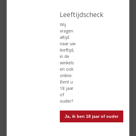
Leeftijdscheck
Wij
vragen
altijd
naar uw
leeftijd,
in de
winkels
en ook
online.
Bent u
18 jaar
of
ouder?
Ja, ik ben 18 jaar of ouder
Glengarry Highland Scotch Blended Whisky
Glengarry Highland Blended Scotch Whisky is gemaakt