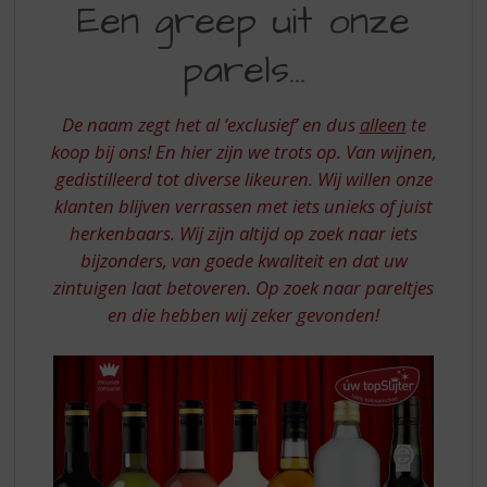
S
Een greep uit onze
VAN
p
r
parels...
UW
i
TOPSLIJTER
n
g
De naam zegt het al ‘exclusief’ en dus
alleen
te
n
koop bij ons! En hier zijn we trots op. Van wijnen,
a
gedistilleerd tot diverse likeuren. Wij willen onze
a
klanten blijven verrassen met iets unieks of juist
r
d
herkenbaars. Wij zijn altijd op zoek naar iets
e
bijzonders, van goede kwaliteit en dat uw
n
zintuigen laat betoveren. Op zoek naar pareltjes
a
en die hebben wij zeker gevonden!
v
i
g
a
t
i
e