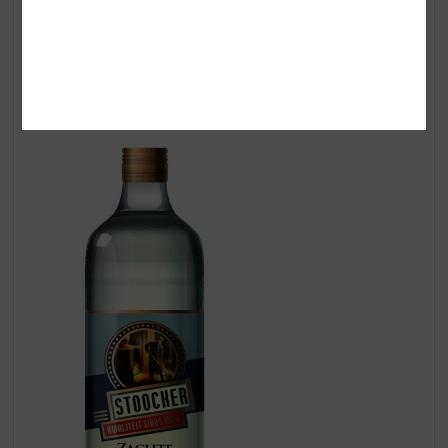
met alleen de beste ingrediënten en gerijpt tot in de
perfectie, het is een volle whisky met hints van rook en
turf. Alcoholpercentage 40% vol.
(verkrijgbaar in 70 cl en 100 cl).