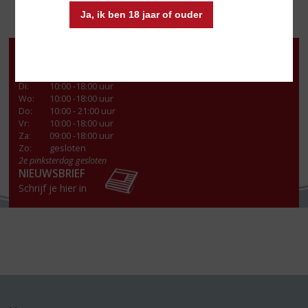
Ja, ik ben 18 jaar of ouder
Openingstijden
Ma
:
13:00- 18:00 uur
Di
:
10:00 -18:00 uur
Wo
:
10:00 -18:00 uur
Do
:
10:00 - 21:00 uur
Vr
:
10:00 -18:00 uur
Za
:
09:00 -18:00 uur
Zo:
gesloten
2e pinksterdag gesloten
NIEUWSBRIEF
Schrijf je hier in