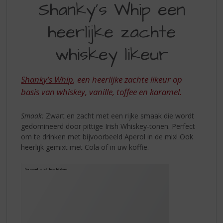
S
Shanky's Whip een
WHIP
p
r
heerlijke zachte
EEN
i
HEERLIJK
n
whiskey likeur
g
ZACHTE
n
WHISKEY
a
Shanky’s Whip
, een heerlijke zachte likeur op
a
LIKEUR
basis van whiskey, vanille, toffee en karamel.
r
d
Smaak:
Zwart en zacht met een rijke smaak die wordt
e
gedomineerd door pittige Irish Whiskey-tonen. Perfect
n
om te drinken met bijvoorbeeld Aperol in de mix! Ook
a
heerlijk gemixt met Cola of in uw koffie.
v
i
g
a
t
i
e