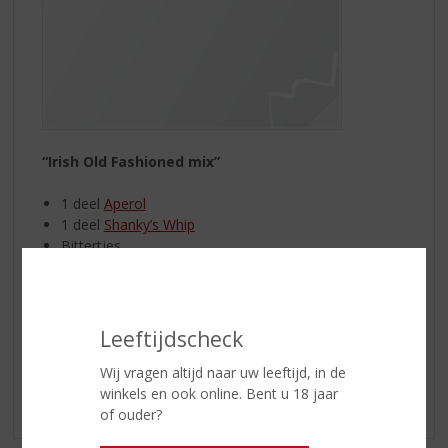
“Irish Old Fashioned mix”
1 deel
Aperol
1 deel
Shanky’s Whip
Bittertjes
Bourbon
Schijfje sinaasappel
2 gekonfijte kersen
Leeftijdscheck
Tip! Ook heerlijk gemixt met Cola of in uw koffie.
Enjoy!
Wij vragen altijd naar uw leeftijd, in de
winkels en ook online. Bent u 18 jaar
of ouder?