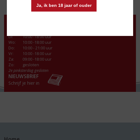
Ja, ik ben 18 jaar of ouder
Openingstijden
Ma
:
13:00- 18:00 uur
Di
:
10:00 -18:00 uur
Wo
:
10:00 -18:00 uur
Do
:
10:00 - 21:00 uur
Vr
:
10:00 -18:00 uur
Za
:
09:00 -18:00 uur
Zo:
gesloten
2e pinksterdag gesloten
NIEUWSBRIEF
Schrijf je hier in
Home