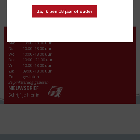
Ja, ik ben 18 jaar of ouder
Openingstijden
Ma
:
13:00- 18:00 uur
Di
:
10:00 -18:00 uur
Wo
:
10:00 -18:00 uur
Do
:
10:00 - 21:00 uur
Vr
:
10:00 -18:00 uur
Za
:
09:00 -18:00 uur
Zo:
gesloten
2e pinksterdag gesloten
NIEUWSBRIEF
Schrijf je hier in