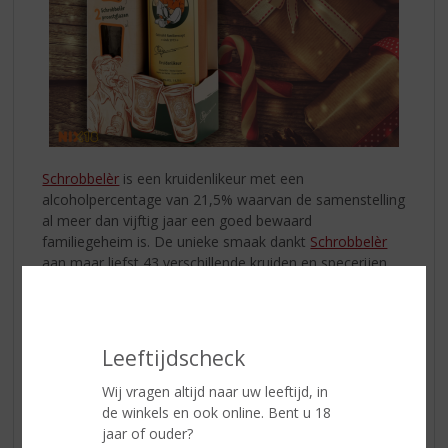
Schrobbelèr
is een kruidenlikeur met een
alcoholpercentage van 21,5% waarvan de samenstelling
al meer dan vijftig jaar een goed bewaard
familiegeheim is. De unieke smaak dankt
Schrobbelèr
aan maar liefst 43 verschillende kruiden en specerijen.
Ontdek de Schrobbelèr geschenkverpakking, een
perfect cadeau om te delen. Laat de smaak van
Schrobbelèr jullie samenzijn verwarmen.
Proost op mooie momenten en onvergetelijke
Leeftijdscheck
vriendschappen.
Wij vragen altijd naar uw leeftijd, in
Kom langs in onze winkel en informeer!
de winkels en ook online. Bent u 18
jaar of ouder?