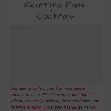
S
Kleurrijke Paas-
PAAS-
p
r
Cocktails
COCKTAILS
i
n
g
n
a
a
r
d
e
n
a
v
i
g
Wanneer de lente begint komen er overal
a
opvallende en vrolijke kleuren tevoorschijn. Fel
t
i
gele narcissen bijvoorbeeld, die doen denken aan
e
de frisse lentezon. Groengele, heerlijk geurende