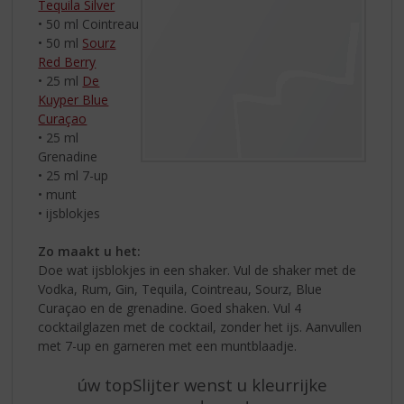
Tequila Silver
• 50 ml Cointreau
• 50 ml
Sourz
Red Berry
• 25 ml
De
Kuyper Blue
Curaçao
• 25 ml
Grenadine
• 25 ml 7-up
• munt
• ijsblokjes
Zo maakt u het:
Doe wat ijsblokjes in een shaker. Vul de shaker met de
Vodka, Rum, Gin, Tequila, Cointreau, Sourz, Blue
Curaçao en de grenadine. Goed shaken. Vul 4
cocktailglazen met de cocktail, zonder het ijs. Aanvullen
met 7-up en garneren met een muntblaadje.
úw topSlijter wenst u kleurrijke