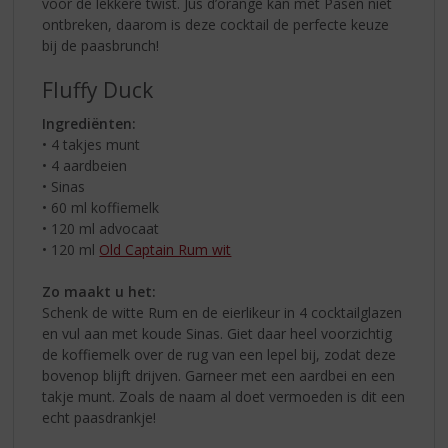
voor de lekkere twist. Jus d’orange kan met Pasen niet
ontbreken, daarom is deze cocktail de perfecte keuze
bij de paasbrunch!
Fluffy Duck
Ingrediënten:
• 4 takjes munt
• 4 aardbeien
• Sinas
• 60 ml koffiemelk
• 120 ml advocaat
• 120 ml
Old Captain Rum wit
Zo maakt u het:
Schenk de witte Rum en de eierlikeur in 4 cocktailglazen
en vul aan met koude Sinas. Giet daar heel voorzichtig
de koffiemelk over de rug van een lepel bij, zodat deze
bovenop blijft drijven. Garneer met een aardbei en een
takje munt. Zoals de naam al doet vermoeden is dit een
echt paasdrankje!