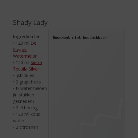
Shady Lady
Ingrediënten:
• 120 ml
De
Kuyper
Watermelon
• 120 ml
Sierra
Tequila Silver
• ijsblokjes
• 2 grapefruits
• ½ watermeloen
(in stukken
gesneden)
• 2 el honing
• 120 ml koud
water
• 2 citroenen