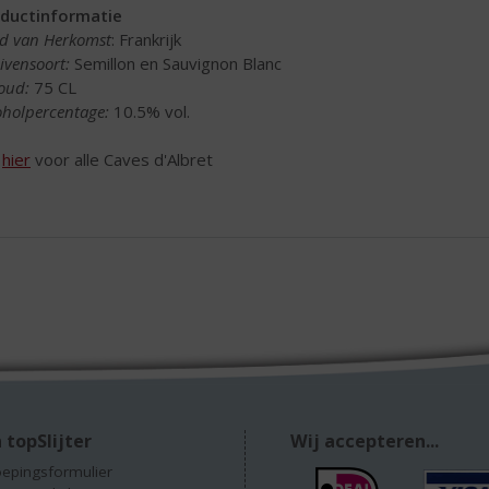
ductinformatie
d van Herkomst
: Frankrijk
ivensoort:
Semillon en Sauvignon Blanc
oud:
75 CL
oholpercentage:
10.5% vol.
k
hier
voor alle Caves d'Albret
 topSlijter
Wij accepteren...
epingsformulier