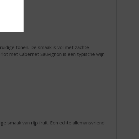
kruidige tonen. De smaak is vol met zachte
Merlot met Cabernet Sauvignon is een typische wijn
ige smaak van rijp fruit. Een echte allemansvriend