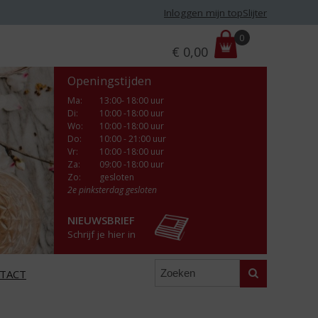
Inloggen mijn topSlijter
P
0
€
0,00
r
i
Openingstijden
j
s
Ma
:
13:00- 18:00 uur
Di
:
10:00 -18:00 uur
:
Wo
:
10:00 -18:00 uur
Do
:
10:00 - 21:00 uur
Vr
:
10:00 -18:00 uur
Za
:
09:00 -18:00 uur
Zo:
gesloten
2e pinksterdag gesloten
NIEUWSBRIEF
Schrijf je hier in
Zoeken
TACT