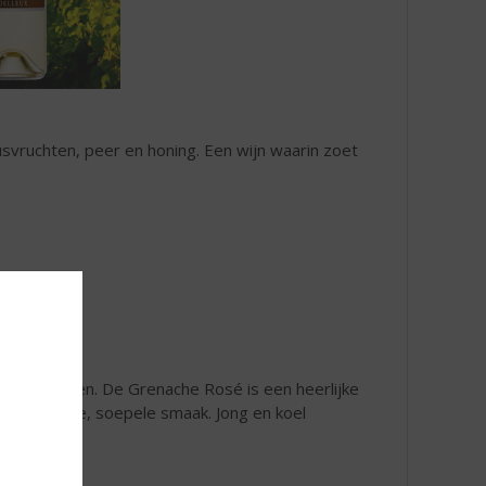
svruchten, peer en honing. Een wijn waarin zoet
che druiven. De Grenache Rosé is een heerlijke
een fruitige, soepele smaak. Jong en koel