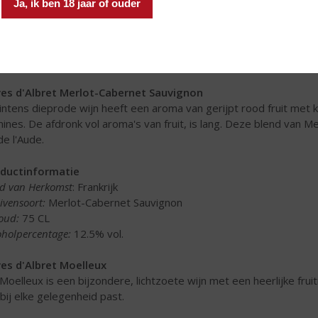
Ja, ik ben 18 jaar of ouder
d van Herkomst
: Frankrijk
ivensoort:
Grenache
oud:
75 CL
oholpercentage:
12.5% vol.
es d'Albret Merlot-Cabernet Sauvignon
intens dieprode wijn heeft een aroma van gerijpt rood fruit met 
nines. De afdronk vol aroma's van fruit, is lang. Deze blend van 
de l'Aude.
ductinformatie
d van Herkomst
: Frankrijk
ivensoort:
Merlot-Cabernet Sauvignon
oud:
75 CL
oholpercentage:
12.5% vol.
es d'Albret Moelleux
Moelleux is een bijzondere, lichtzoete wijn met een heerlijke fruit
 bij elke gelegenheid past.