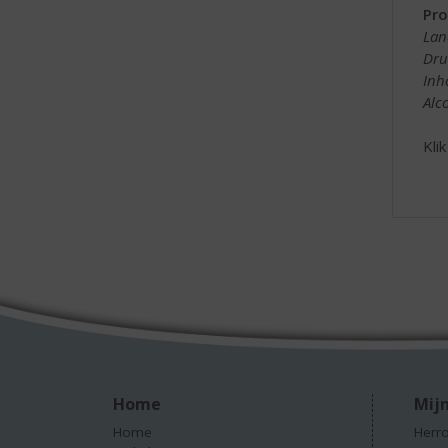
Pro
Lan
Dru
Inh
Alc
Kli
Home
Mijn
Home
Herro