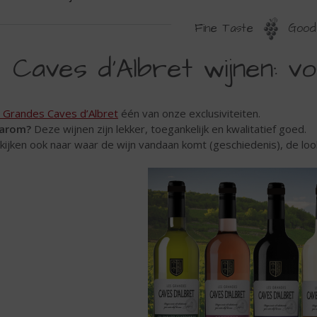
Fine Taste
Good 
AVES
Caves d'Albret wijnen: vo
'ALBRET
IJNEN:
 Grandes Caves d’Albret
één van onze exclusiviteiten.
OOR
arom?
Deze wijnen zijn lekker, toegankelijk en kwalitatief goed.
EDER
 kijken ook naar waar de wijn vandaan komt (geschiedenis), de loo
AT
ILS