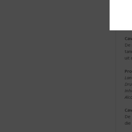
Lan
Dru
Inh
Alc
Cav
De 
tan
uit 
Pro
Lan
Dru
Inh
Alc
Cav
De 
die