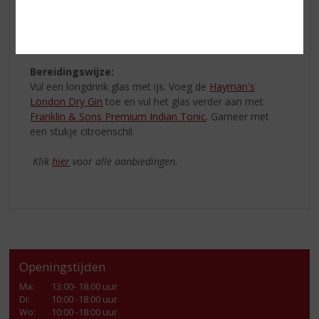
50 ml
Hayman’s London Dry Gin
150 ml
Franklin & Sons Premium Indian Tonic
Bereidingswijze:
Vul een longdrink glas met ijs. Voeg de
Hayman's
London Dry Gin
toe en vul het glas verder aan met
Franklin & Sons Premium Indian Tonic
. Garneer met
een stukje citroenschil.
Klik
hier
voor alle aanbiedingen.
Openingstijden
Ma
:
13:00- 18:00 uur
Di
:
10:00 -18:00 uur
Wo
:
10:00 -18:00 uur