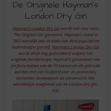
S
De Originele Hayman’s
ORIGINELE
p
r
London Dry Gin
HAYMAN’S
i
LONDON
n
g
Hayman’s London Dry Gin
wordt niet voor niets
DRY
n
‘The Original Gin’ genoemd. Hayman’s stond in
GIN
a
1863 namelijk aan de basis van deze populairste
a
hedendaagse gin-stijl.
Hayman’s London Dry Gin
r
d
wordt altijd nog gedistilleerd volgens het
e
originele familierecept. Hayman’s garandeert een
n
perfecte balans van de 10 botanicals die gebruikt
a
worden met een hoofdrol voor de jeneverbes,
v
koriander, sinaasappel- en citroenschil. Het
i
wereldwijde boegbeeld van de London Dry gin-
g
a
stijl.
t
i
e