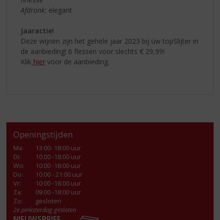
Afdronk:
elegant
Jaaractie!
Deze wijnen zijn het gehele jaar 2023 bij úw topSlijter in
de aanbieding! 6 flessen voor slechts € 29,99!
Klik
hier
voor de aanbieding.
Openingstijden
Ma
:
13:00- 18:00 uur
Di
:
10:00 -18:00 uur
Wo
:
10:00 -18:00 uur
Do
:
10:00 - 21:00 uur
Vr
:
10:00 -18:00 uur
Za
:
09:00 -18:00 uur
Zo:
gesloten
2e pinksterdag gesloten
NIEUWSBRIEF