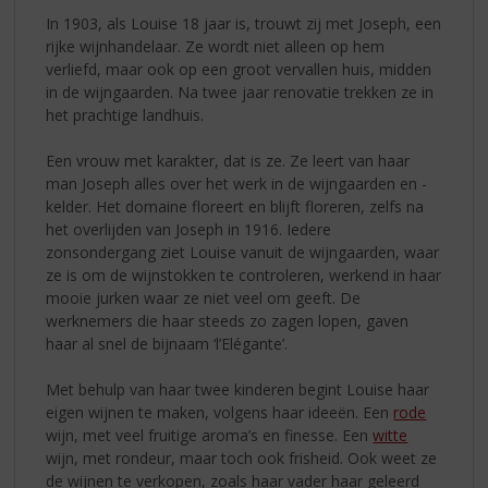
In 1903, als Louise 18 jaar is, trouwt zij met Joseph, een
rijke wijnhandelaar. Ze wordt niet alleen op hem
verliefd, maar ook op een groot vervallen huis, midden
in de wijngaarden. Na twee jaar renovatie trekken ze in
het prachtige landhuis.
Een vrouw met karakter, dat is ze. Ze leert van haar
man Joseph alles over het werk in de wijngaarden en -
kelder. Het domaine floreert en blijft floreren, zelfs na
het overlijden van Joseph in 1916. Iedere
zonsondergang ziet Louise vanuit de wijngaarden, waar
ze is om de wijnstokken te controleren, werkend in haar
mooie jurken waar ze niet veel om geeft. De
werknemers die haar steeds zo zagen lopen, gaven
haar al snel de bijnaam ‘l’Elégante’.
Met behulp van haar twee kinderen begint Louise haar
eigen wijnen te maken, volgens haar ideeën. Een
rode
wijn, met veel fruitige aroma’s en finesse. Een
witte
wijn, met rondeur, maar toch ook frisheid. Ook weet ze
de wijnen te verkopen, zoals haar vader haar geleerd