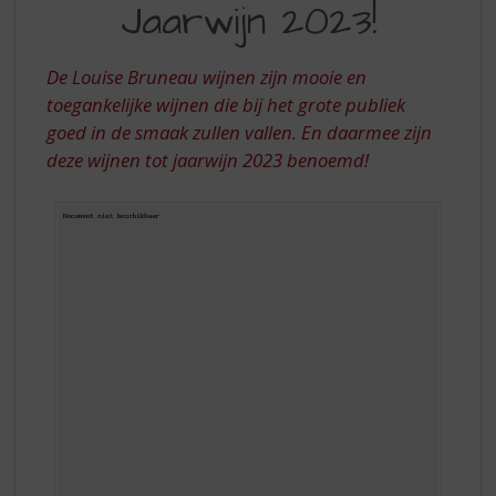
S
Jaarwijn 2023!
2023
p
r
i
De Louise Bruneau wijnen zijn mooie en
n
toegankelijke wijnen die bij het grote publiek
g
goed in de smaak zullen vallen. En daarmee zijn
n
deze wijnen tot jaarwijn 2023 benoemd!
a
a
r
d
e
n
a
v
i
g
a
t
i
e