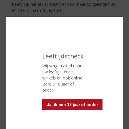
heeft. Op het etiket staat het door haar zo geliefde huis
en haar bijnaam ‘l’Elégante’.
Leeftijdscheck
Wij vragen altijd naar
uw leeftijd, in de
winkels en ook online.
Bent u 18 jaar of
ouder?
Ja, ik ben 18 jaar of ouder
Louise Bruneau Blanc Pays d'Oc
Land van Herkomst:
Frankrijk
Regio:
Languedoc-Roussillon