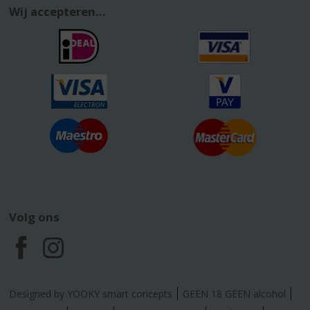
Wij accepteren...
Volg ons
F
I
a
n
Designed by YOOKY smart concepts
GEEN 18 GEEN alcohol