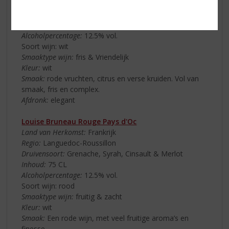
Druivensoort:
Vermentino, Sauvignon Blanc, Viognier en
Chardonnay
Inhoud:
75 CL
Alcoholpercentage:
12.5% vol.
Soort wijn: wit
Smaaktype wijn:
fris & Vriendelijk
Kleur:
wit
Smaak:
rode vruchten, citrus en verse kruiden. Vol van
smaak, fris en complex.
Afdronk:
elegant
Louise Bruneau Rouge Pays d'Oc
Land van Herkomst:
Frankrijk
Regio:
Languedoc-Roussillon
Druivensoort:
Grenache, Syrah, Cinsault & Merlot
Inhoud:
75 CL
Alcoholpercentage:
12.5% vol.
Soort wijn: rood
Smaaktype wijn:
fruitig & zacht
Kleur:
wit
Smaak:
Een rode wijn, met veel fruitige aroma’s en
finesse