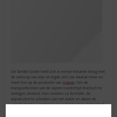
De familie Godet hield zich in eerste instantie bezig met
de verkoop van wijn en legde zich van daaruit meer en
meer toe op de productie van
cognac
. Om de
transportkosten van de wijnen toentertijd drastisch te
verlagen, besloot men rondom La Rochelle, de
wijnalcohol te scheiden van het water en alleen de
wijnalcohol te verschepen naar Amsterdam. Water had
men in Holland immers genoeg! La Rochelle werd
daarmee het epicentrum van de Cognac-industrie, de