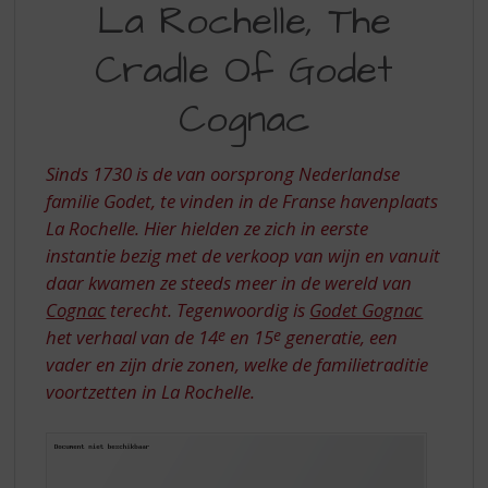
S
La Rochelle, The
ROCHELLE,
p
r
Cradle Of Godet
THE
i
CRADLE
n
Cognac
g
OF
n
GODET
a
Sinds 1730 is de van oorsprong Nederlandse
a
COGNAC
familie Godet, te vinden in de Franse havenplaats
r
La Rochelle. Hier hielden ze zich in eerste
d
instantie bezig met de verkoop van wijn en vanuit
e
n
daar kwamen ze steeds meer in de wereld van
a
Cognac
terecht. Tegenwoordig is
Godet Gognac
v
het verhaal van de 14
e
en 15
e
generatie, een
i
vader en zijn drie zonen, welke de familietraditie
g
voortzetten in La Rochelle.
a
t
i
e