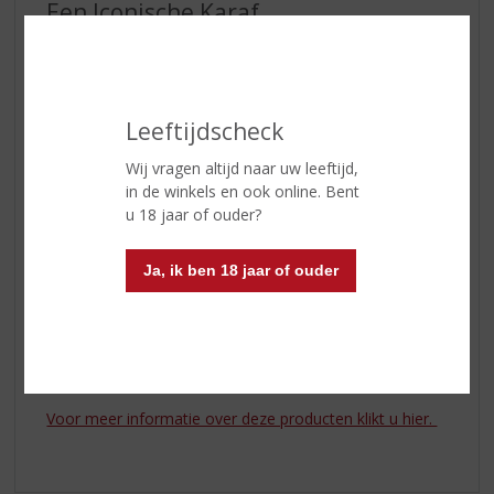
Een Iconische Karaf
Om de identiteit van Meukow te versterken, zocht
Michel Coste naar een symbool dat de uitzonderlijke
kwaliteiten van Meukow-cognac zou benadrukken. De
Feline-fles, versierd met de panter, werd vervolgens in
Leeftijdscheck
1993 gecreëerd.
Wij vragen altijd naar uw leeftijd,
Het prachtige wezen, de panter, werd het icoon van het
in de winkels en ook online. Bent
merk en symboliseerde perfect de kracht, elegantie en
u 18 jaar of ouder?
soepelheid van Meukow-cognac.
Ja, ik ben 18 jaar of ouder
Ideaal moment om te proeven? Laat het je begeleiden
naar een gouden moment van genot, of je nu nipt in
stilte of proost met vrienden.
Enjoy!
Voor meer informatie over deze producten klikt u hier.