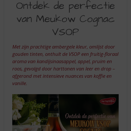
S
Ontdek de perfectie
DE
p
r
van Meukow Cognac
PERFECTIE
i
VAN
n
VSOP
g
MEUKOW
n
COGNAC
a
Met zijn prachtige ambergele kleur, omlijst door
a
VSOP
gouden tinten, onthult de VSOP een fruitig-floraal
r
aroma van kandijsinaasappel, appel, pruim en
d
roos, gevolgd door harttonen van leer en drop –
e
n
afgerond met intensieve nuances van koffie en
a
vanille.
v
i
g
a
t
i
e