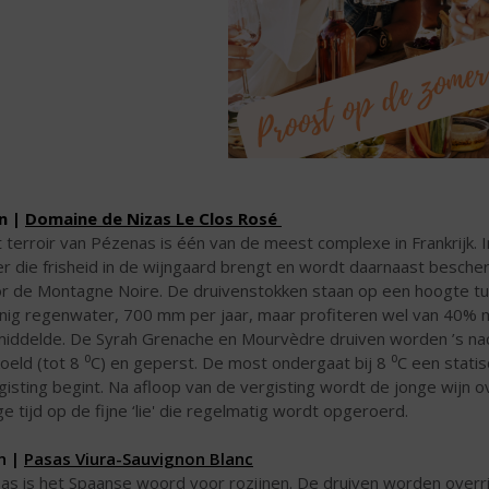
n |
Domaine de Nizas Le Clos Rosé
 terroir van Pézenas is één van de meest complexe in Frankrijk.
ier die frisheid in de wijngaard brengt en wordt daarnaast besch
r de Montagne Noire. De druivenstokken staan op een hoogte tu
nig regenwater, 700 mm per jaar, maar profiteren wel van 40% me
iddelde. De Syrah Grenache en Mourvèdre druiven worden ’s na
oeld (tot 8 ⁰C) en geperst. De most ondergaat bij 8 ⁰C een statis
gisting begint. Na afloop van de vergisting wordt de jonge wijn ov
ge tijd op de fijne ‘lie' die regelmatig wordt opgeroerd.
n |
Pasas Viura-Sauvignon Blanc
as is het Spaanse woord voor rozijnen. De druiven worden overri