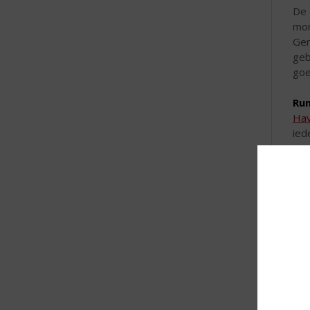
De 
mo
Gen
geb
goe
Ru
Hav
ied
van
Moj
Ru
Bac
sma