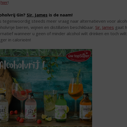
k
hier
!
oholvrij Gin?
Sir. James
is de naam!
is tegenwoordig steeds meer vraag naar alternatieven voor alco
oholvrije bieren, wijnen en distillaten beschikbaar.
Sir. James
gaat h
ernatief wanneer u geen of minder alcohol wilt drinken en toch wilt
ager in calorieën!