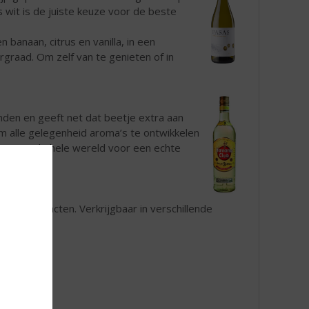
s wit is de juiste keuze voor de beste
banaan, citrus en vanilla, in een
rgraad. Om zelf van te genieten of in
nden en geeft net dat beetje extra aan
rum alle gelegenheid aroma’s te ontwikkelen
ers over de hele wereld voor een echte
fruitextracten. Verkrijgbaar in verschillende