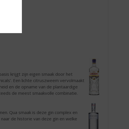
sis krijgt zijn eigen smaak door het
icals’. Een lichte citruszweem vervolmaakt
erheid en de opname van de plantaardige
steeds de meest smaakvolle combinatie.
oemen. Qua smaak is deze gin complex en
 naar de historie van deze gin en welke