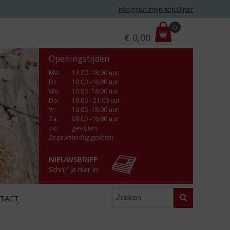
Inloggen mijn topSlijter
P
0
€
0,00
r
i
Openingstijden
j
s
Ma
:
13:00- 18:00 uur
Di
:
10:00 -18:00 uur
:
Wo
:
10:00 -18:00 uur
Do
:
10:00 - 21:00 uur
Vr
:
10:00 -18:00 uur
Za
:
09:00 -18:00 uur
Zo:
gesloten
2e pinksterdag gesloten
NIEUWSBRIEF
Schrijf je hier in
Zoeken
TACT