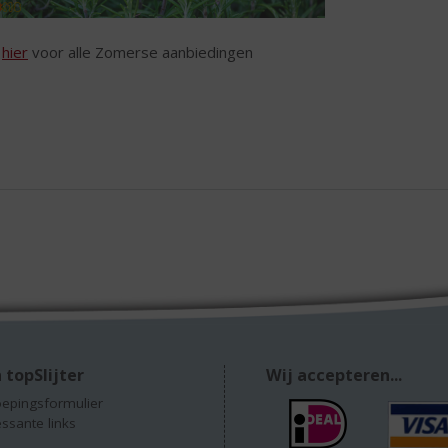
k
hier
voor alle Zomerse aanbiedingen
 topSlijter
Wij accepteren...
epingsformulier
essante links