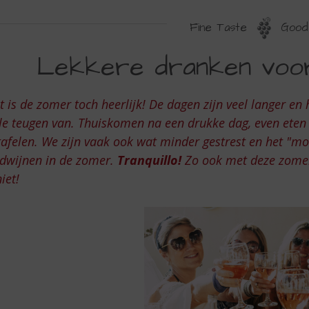
Fine Taste
Good 
EKKERE
Lekkere dranken voor
RANKEN
OOR
 is de zomer toch heerlijk! De dagen zijn veel langer en
N
le teugen van. Thuiskomen na een drukke dag, even eten 
E
afelen. We zijn vaak ook wat minder gestrest en het "moe
rdwijnen in de zomer.
Tranquillo!
Zo ook met deze zome
OMER
iet!