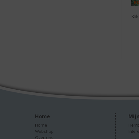
Kli
Home
Mijn
Home
Herro
Webshop
Inter
Over ons