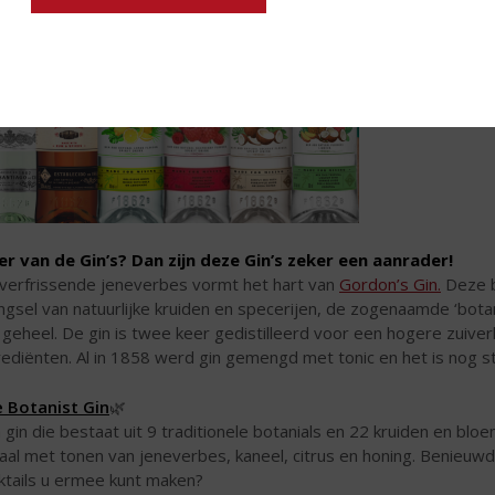
r van de Gin’s? Dan zijn deze Gin’s zeker een aanrader!
verfrissende jeneverbes vormt het hart van
Gordon’s Gin.
Deze ba
gsel van natuurlijke kruiden en specerijen, de zogenaamde ‘botan
 geheel. De gin is twee keer gedistilleerd voor een hogere zuiv
rediënten. Al in 1858 werd gin gemengd met tonic en het is nog 
 Botanist Gin
🌿
 gin die bestaat uit 9 traditionele botanials en 22 kruiden en bl
raal met tonen van jeneverbes, kaneel, citrus en honing. Benieuwd
ktails u ermee kunt maken?