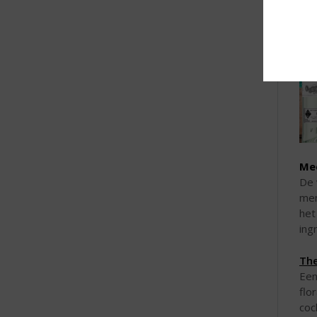
Mee
De 
men
het
ing
The
Een
flo
coc