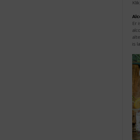
Kli
Alc
Er 
alc
alt
is l