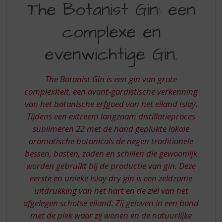
S
The Botanist Gin: een
BOTANIST
p
r
complexe en
GIN
i
EEN
n
evenwichtige Gin.
g
COMPLEXE
n
EN
a
The Botanist Gin
is een gin van grote
a
EVENWICHTIGE
complexiteit, een avant-gardistische verkenning
r
van het botanische erfgoed van het eiland Islay.
GIN
d
Tijdens een extreem langzaam distillatieproces
e
n
sublimeren 22 met de hand geplukte lokale
a
aromatische botanicals de negen traditionele
v
bessen, basten, zaden en schillen die gewoonlijk
i
worden gebruikt bij de productie van gin. Deze
g
eerste en unieke Islay dry gin is een zeldzame
a
t
uitdrukking van het hart en de ziel van het
i
afgelegen schotse eiland. Zij geloven in een band
e
met de plek waar zij wonen en de natuurlijke