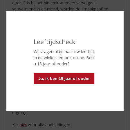
door. Fris bij het binnenkomen en vervolgens
verwarmend in de mond, worden de smaakpapillen
geprikkeld door een rond mondgevoel en frisse citrus.
De afdronk is ontspannen en evenwichtig.
De Bruichladdich distilleerderij, waar
­The Botanist gin
wordt geproduceerd, is B Corp gecertificeerd; zij houdt
Leeftijdscheck
zich aan gedetailleerde normen inzake sociale en
Wij vragen altijd naar uw leeftijd,
milieuprestaties, verantwoordingsplicht en
in de winkels en ook online. Bent
transparantie.
u 18 jaar of ouder?
THE BOTANIST & TONIC: CLEMENTINE EN SALIE
Ja, ik ben 18 jaar of ouder
50 ml
The Botanist
100 ml Premium Tonic
Clementine en Salie garnituur
Benieuwd? Kom langs in onze winkel en wij informeren
u graag.
Klik
hier
voor alle aanbiedingen