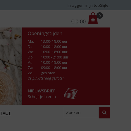
Inloggen mijn topSlijter
P
0
€
0,00
r
i
Openingstijden
j
s
Ma
:
13:00- 18:00 uur
Di
:
10:00 -18:00 uur
:
Wo
:
10:00 -18:00 uur
Do
:
10:00 - 21:00 uur
Vr
:
10:00 -18:00 uur
Za
:
09:00 -18:00 uur
Zo:
gesloten
2e pinksterdag gesloten
NIEUWSBRIEF
Schrijf je hier in
Zoeken
TACT