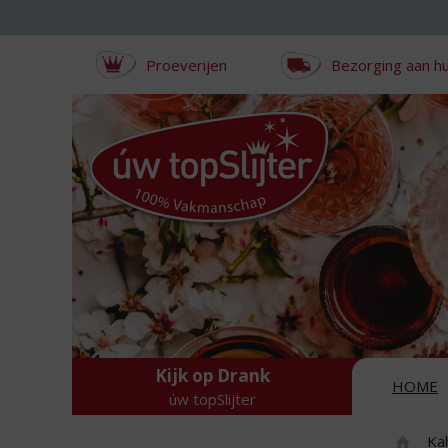
Sla
links
over
Proeverijen
Bezorging aan hu
S
p
r
i
n
g
n
a
a
r
d
e
i
n
Kijk op Drank
h
HOME
úw topSlijter
o
u
Kah