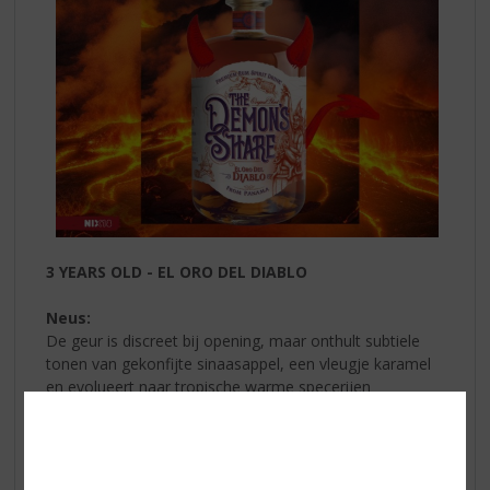
3 YEARS OLD - EL ORO DEL DIABLO
Neus:
De geur is discreet bij opening, maar onthult subtiele
tonen van gekonfijte sinaasappel, een vleugje karamel
en evolueert naar tropische warme specerijen
(kruidnagel, kurkuma en vanille).
Mond:
De smaak is evenwichtig en de aromatische ontplooiing