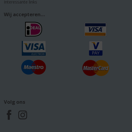
Interessante links
Wij accepteren...
Volg ons
F
I
a
n