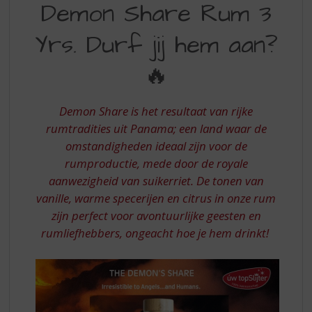
S
Demon Share Rum 3
SHARE
p
r
Yrs. Durf jij hem aan?
RUM
i
3
n
🔥
g
YRS
n
DURF
a
Demon Share is het resultaat van rijke
a
JIJ
rumtradities uit Panama; een land waar de
r
omstandigheden ideaal zijn voor de
HEM
d
rumproductie, mede door de royale
e
AAN
n
aanwezigheid van suikerriet. De tonen van
a
vanille, warme specerijen en citrus in onze rum
v
zijn perfect voor avontuurlijke geesten en
i
rumliefhebbers, ongeacht hoe je hem drinkt!
g
a
t
i
e